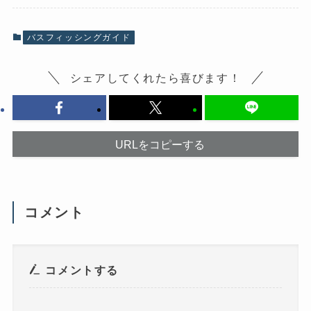
k
で
で
共
共
有
有
(
バスフィッシングガイド
す
新
る
し
に
い
は
ウ
シェアしてくれたら喜びます！
ク
ィ
リ
ン
ッ
ド
ク
ウ
し
で
て
開
く
き
だ
ま
URLをコピーする
さ
す
い
)
(
新
し
い
ウ
コメント
ィ
ン
ド
ウ
で
開
き
コメントする
ま
す
)