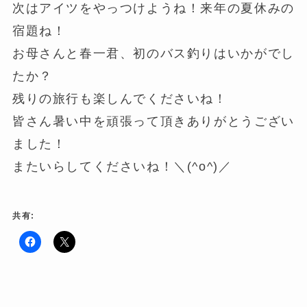
次はアイツをやっつけようね！来年の夏休みの
宿題ね！
お母さんと春一君、初のバス釣りはいかがでし
たか？
残りの旅行も楽しんでくださいね！
皆さん暑い中を頑張って頂きありがとうござい
ました！
またいらしてくださいね！＼(^o^)／
共有:
F
ク
a
リ
c
ッ
e
ク
b
し
o
て
o
X