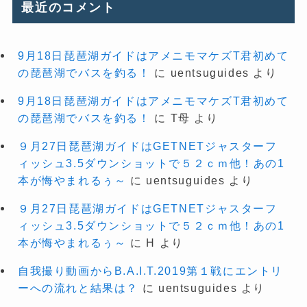
最近のコメント
9月18日琵琶湖ガイドはアメニモマケズT君初めて
の琵琶湖でバスを釣る！
に
uentsuguides
より
9月18日琵琶湖ガイドはアメニモマケズT君初めて
の琵琶湖でバスを釣る！
に
T母
より
９月27日琵琶湖ガイドはGETNETジャスターフ
ィッシュ3.5ダウンショットで５２ｃｍ他！あの1
本が悔やまれるぅ～
に
uentsuguides
より
９月27日琵琶湖ガイドはGETNETジャスターフ
ィッシュ3.5ダウンショットで５２ｃｍ他！あの1
本が悔やまれるぅ～
に
H
より
自我撮り動画からB.A.I.T.2019第１戦にエントリ
ーへの流れと結果は？
に
uentsuguides
より