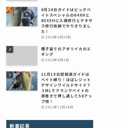
6月24日ガイドはビッグベ
イトスペシャルの64XHと
65XXHに入魂修行とテキサ
ス修行依頼でやりきりまし
た！
2019年6月24日
種子島でのアオリイカのエ
ギング
2010年8月3日
11月18日琵琶湖ガイドは
ベイト縛り！ほぼレジット
デザインワイルドサイド７
３MLでクランクベイトの
男巻きで押し通して50アッ
プ他！
2021年11月18日
新着記事