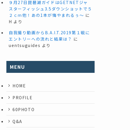
９月27日琵琶湖ガイドはGETNETジャ
スターフィッシュ3.5ダウンショットで５
２ｃｍ他！あの1本が悔やまれるぅ～
に
H
より
自我撮り動画からB.A.I.T.2019第１戦に
エントリーへの流れと結果は？
に
uentsuguides
より
MENU
HOME
PROFILE
60PHOTO
Q&A