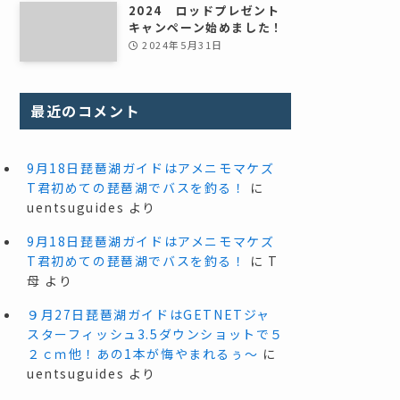
2024 ロッドプレゼント
キャンペーン始めました！
2024年5月31日
最近のコメント
9月18日琵琶湖ガイドはアメニモマケズ
T君初めての琵琶湖でバスを釣る！
に
uentsuguides
より
9月18日琵琶湖ガイドはアメニモマケズ
T君初めての琵琶湖でバスを釣る！
に
T
母
より
９月27日琵琶湖ガイドはGETNETジャ
スターフィッシュ3.5ダウンショットで５
２ｃｍ他！あの1本が悔やまれるぅ～
に
uentsuguides
より