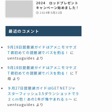
2024 ロッドプレゼント
キャンペーン始めました！
2024年5月31日
最近のコメント
9月18日琵琶湖ガイドはアメニモマケズ
T君初めての琵琶湖でバスを釣る！
に
uentsuguides
より
9月18日琵琶湖ガイドはアメニモマケズ
T君初めての琵琶湖でバスを釣る！
に
T
母
より
９月27日琵琶湖ガイドはGETNETジャ
スターフィッシュ3.5ダウンショットで５
２ｃｍ他！あの1本が悔やまれるぅ～
に
uentsuguides
より