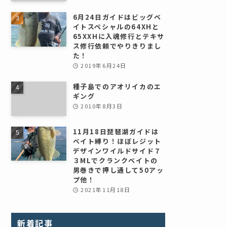
6月24日ガイドはビッグベ
イトスペシャルの64XHと
65XXHに入魂修行とテキサ
ス修行依頼でやりきりまし
た！
2019年6月24日
種子島でのアオリイカのエ
ギング
2010年8月3日
11月18日琵琶湖ガイドは
ベイト縛り！ほぼレジット
デザインワイルドサイド７
３MLでクランクベイトの
男巻きで押し通して50アッ
プ他！
2021年11月18日
新着記事