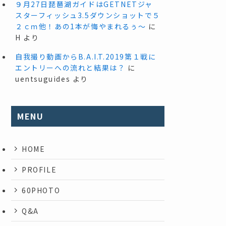
９月27日琵琶湖ガイドはGETNETジャ
スターフィッシュ3.5ダウンショットで５
２ｃｍ他！あの1本が悔やまれるぅ～
に
H
より
自我撮り動画からB.A.I.T.2019第１戦に
エントリーへの流れと結果は？
に
uentsuguides
より
MENU
HOME
PROFILE
60PHOTO
Q&A