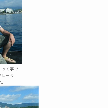
」って事で
ブレーク
す。