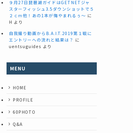
９月27日琵琶湖ガイドはGETNETジャ
スターフィッシュ3.5ダウンショットで５
２ｃｍ他！あの1本が悔やまれるぅ～
に
H
より
自我撮り動画からB.A.I.T.2019第１戦に
エントリーへの流れと結果は？
に
uentsuguides
より
MENU
HOME
PROFILE
60PHOTO
Q&A