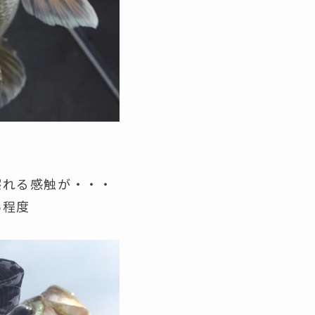
擦れる感触が・・・
い程度