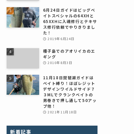
6月24日ガイドはビッグベ
イトスペシャルの64XHと
65XXHに入魂修行とテキサ
ス修行依頼でやりきりまし
た！
2019年6月24日
種子島でのアオリイカのエ
ギング
2010年8月3日
11月18日琵琶湖ガイドは
ベイト縛り！ほぼレジット
デザインワイルドサイド７
３MLでクランクベイトの
男巻きで押し通して50アッ
プ他！
2021年11月18日
新着記事