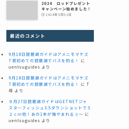
2024 ロッドプレゼント
キャンペーン始めました！
2024年5月31日
最近のコメント
9月18日琵琶湖ガイドはアメニモマケズ
T君初めての琵琶湖でバスを釣る！
に
uentsuguides
より
9月18日琵琶湖ガイドはアメニモマケズ
T君初めての琵琶湖でバスを釣る！
に
T
母
より
９月27日琵琶湖ガイドはGETNETジャ
スターフィッシュ3.5ダウンショットで５
２ｃｍ他！あの1本が悔やまれるぅ～
に
uentsuguides
より