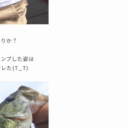
わりか？
ャンプした姿は
た(T_T)