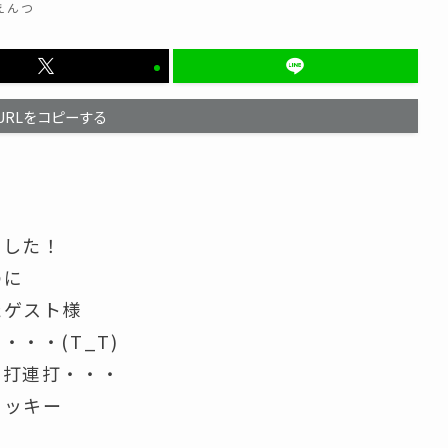
えんつ
URLをコピーする
ました！
のに
たゲスト様
・・(T_T)
連打連打・・・
ラッキー