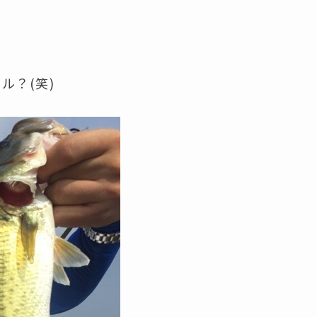
が
ル？(笑)