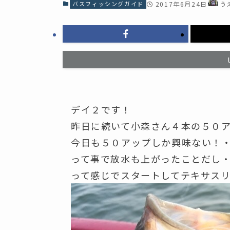
バスフィッシングガイド
2017年6月24日
う
デイ２です！
昨日に続いて小森さん４本の５０
今日も５０アップしか興味ない！・
って事で放水も上がったことだし
って感じでスタートしてテキサス