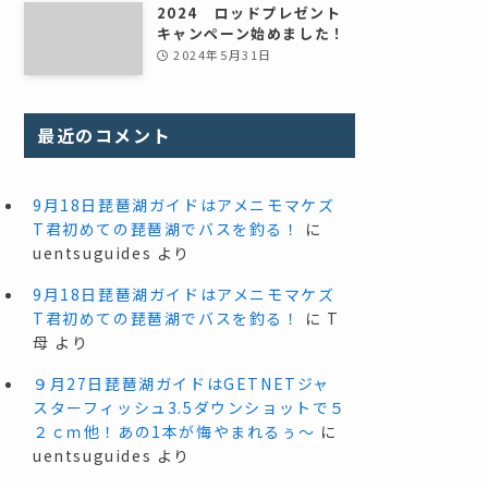
2024 ロッドプレゼント
キャンペーン始めました！
2024年5月31日
最近のコメント
9月18日琵琶湖ガイドはアメニモマケズ
T君初めての琵琶湖でバスを釣る！
に
uentsuguides
より
9月18日琵琶湖ガイドはアメニモマケズ
T君初めての琵琶湖でバスを釣る！
に
T
母
より
９月27日琵琶湖ガイドはGETNETジャ
スターフィッシュ3.5ダウンショットで５
２ｃｍ他！あの1本が悔やまれるぅ～
に
uentsuguides
より