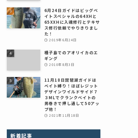
6月24日ガイドはビッグベ
イトスペシャルの64XHと
65XXHに入魂修行とテキサ
ス修行依頼でやりきりまし
た！
2019年6月24日
種子島でのアオリイカのエ
ギング
2010年8月3日
11月18日琵琶湖ガイドは
ベイト縛り！ほぼレジット
デザインワイルドサイド７
３MLでクランクベイトの
男巻きで押し通して50アッ
プ他！
2021年11月18日
新着記事