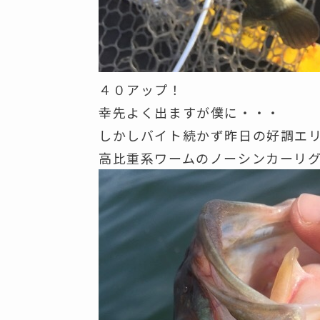
４０アップ！
幸先よく出ますが僕に・・・
しかしバイト続かず昨日の好調エ
高比重系ワームのノーシンカーリ