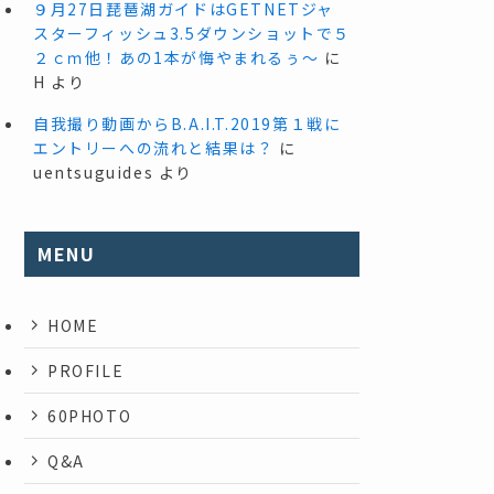
９月27日琵琶湖ガイドはGETNETジャ
スターフィッシュ3.5ダウンショットで５
２ｃｍ他！あの1本が悔やまれるぅ～
に
H
より
自我撮り動画からB.A.I.T.2019第１戦に
エントリーへの流れと結果は？
に
uentsuguides
より
MENU
HOME
PROFILE
60PHOTO
Q&A