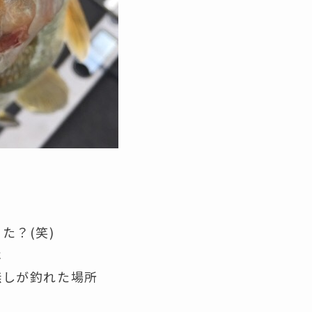
？
た？(笑)
は
無しが釣れた場所