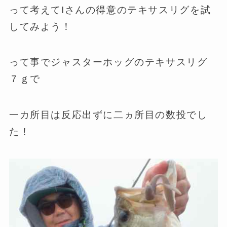
って考えてIさんの得意のテキサスリグを試
してみよう！
って事でジャスターホッグのテキサスリグ
７ｇで
一カ所目は反応出ずに二ヵ所目の数投でし
た！