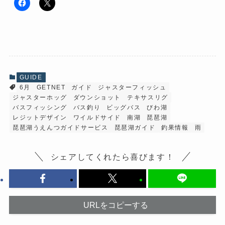
F
ク
a
リ
c
ッ
e
ク
b
し
o
て
o
X
k
で
で
共
共
有
有
(
GUIDE
す
新
6月
GETNET
ガイド
ジャスターフィッシュ
る
し
に
い
ジャスターホッグ
ダウンショット
テキサスリグ
は
ウ
ク
ィ
バスフィッシング
バス釣り
ビッグバス
びわ湖
リ
ン
レジットデザイン
ワイルドサイド
南湖
琵琶湖
ッ
ド
ク
ウ
琵琶湖うえんつガイドサービス
琵琶湖ガイド
釣果情報
雨
し
で
て
開
く
き
だ
ま
シェアしてくれたら喜びます！
さ
す
い
)
(
新
し
い
ウ
URLをコピーする
ィ
ン
ド