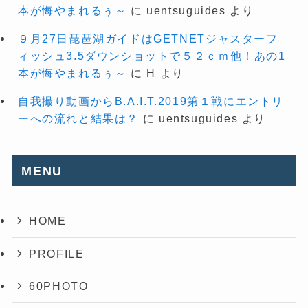
本が悔やまれるぅ～
に
uentsuguides
より
９月27日琵琶湖ガイドはGETNETジャスターフ
ィッシュ3.5ダウンショットで５２ｃｍ他！あの1
本が悔やまれるぅ～
に
H
より
自我撮り動画からB.A.I.T.2019第１戦にエントリ
ーへの流れと結果は？
に
uentsuguides
より
MENU
HOME
PROFILE
60PHOTO