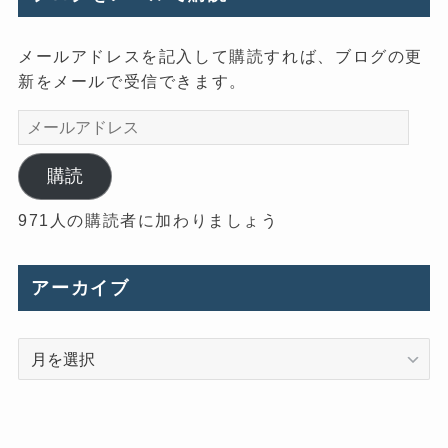
メールアドレスを記入して購読すれば、ブログの更
新をメールで受信できます。
メ
ー
ル
購読
ア
971人の購読者に加わりましょう
ド
レ
ス
アーカイブ
ア
ー
カ
イ