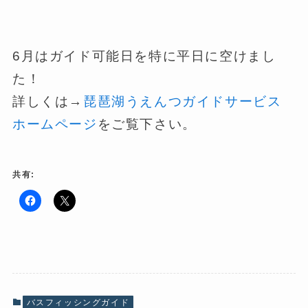
6月はガイド可能日を特に平日に空けまし
た！
詳しくは→
琵琶湖うえんつガイドサービス
ホームページ
をご覧下さい。
共有:
F
ク
a
リ
c
ッ
e
ク
b
し
o
て
o
X
k
で
で
共
共
有
有
(
バスフィッシングガイド