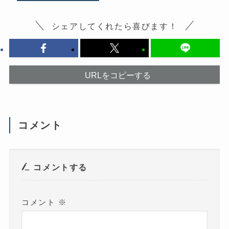
す
新
る
し
に
い
は
ウ
シェアしてくれたら喜びます！
ク
ィ
リ
ン
ッ
ド
ク
ウ
し
で
て
開
く
き
だ
ま
URLをコピーする
さ
す
い
)
(
新
し
い
ウ
コメント
ィ
ン
ド
ウ
で
開
き
コメントする
ま
す
)
コメント
※