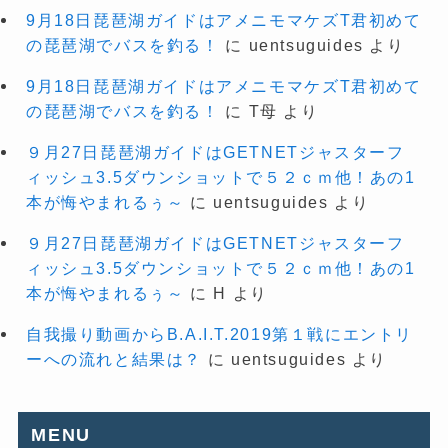
9月18日琵琶湖ガイドはアメニモマケズT君初めて
の琵琶湖でバスを釣る！
に
uentsuguides
より
9月18日琵琶湖ガイドはアメニモマケズT君初めて
の琵琶湖でバスを釣る！
に
T母
より
９月27日琵琶湖ガイドはGETNETジャスターフ
ィッシュ3.5ダウンショットで５２ｃｍ他！あの1
本が悔やまれるぅ～
に
uentsuguides
より
９月27日琵琶湖ガイドはGETNETジャスターフ
ィッシュ3.5ダウンショットで５２ｃｍ他！あの1
本が悔やまれるぅ～
に
H
より
自我撮り動画からB.A.I.T.2019第１戦にエントリ
ーへの流れと結果は？
に
uentsuguides
より
MENU