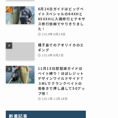
6月24日ガイドはビッグベ
イトスペシャルの64XHと
65XXHに入魂修行とテキサ
ス修行依頼でやりきりまし
た！
2019年6月24日
種子島でのアオリイカのエ
ギング
2010年8月3日
11月18日琵琶湖ガイドは
ベイト縛り！ほぼレジット
デザインワイルドサイド７
３MLでクランクベイトの
男巻きで押し通して50アッ
プ他！
2021年11月18日
新着記事