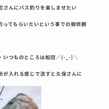
辺さんにバス釣りを楽しませたい
釣ってもらいたいという事での御依頼
いつものところは船団／(-_-)＼
所が入れる感じで流すと久保さんに