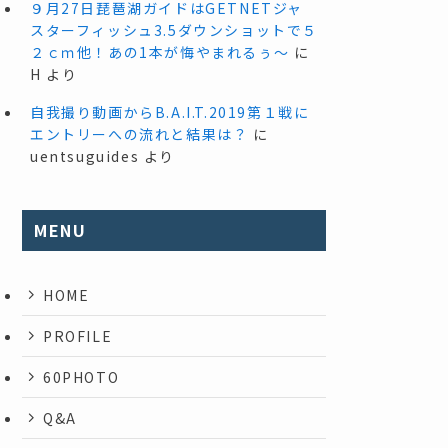
９月27日琵琶湖ガイドはGETNETジャ
スターフィッシュ3.5ダウンショットで５
２ｃｍ他！あの1本が悔やまれるぅ～
に
H
より
自我撮り動画からB.A.I.T.2019第１戦に
エントリーへの流れと結果は？
に
uentsuguides
より
MENU
HOME
PROFILE
60PHOTO
Q&A