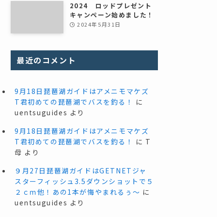
2024 ロッドプレゼント
キャンペーン始めました！
2024年5月31日
最近のコメント
9月18日琵琶湖ガイドはアメニモマケズ
T君初めての琵琶湖でバスを釣る！
に
uentsuguides
より
9月18日琵琶湖ガイドはアメニモマケズ
T君初めての琵琶湖でバスを釣る！
に
T
母
より
９月27日琵琶湖ガイドはGETNETジャ
スターフィッシュ3.5ダウンショットで５
２ｃｍ他！あの1本が悔やまれるぅ～
に
uentsuguides
より