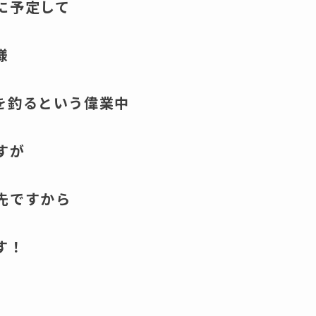
に予定して
様
を釣るという偉業中
すが
先ですから
す！