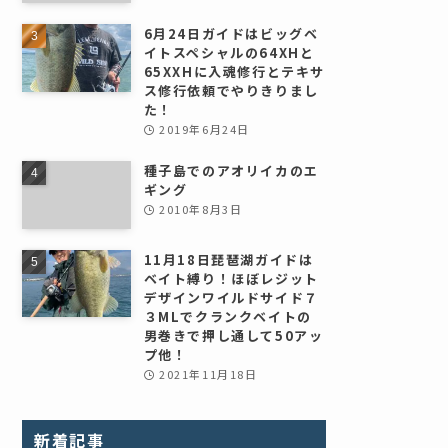
6月24日ガイドはビッグベ
イトスペシャルの64XHと
65XXHに入魂修行とテキサ
ス修行依頼でやりきりまし
た！
2019年6月24日
種子島でのアオリイカのエ
ギング
2010年8月3日
11月18日琵琶湖ガイドは
ベイト縛り！ほぼレジット
デザインワイルドサイド７
３MLでクランクベイトの
男巻きで押し通して50アッ
プ他！
2021年11月18日
新着記事