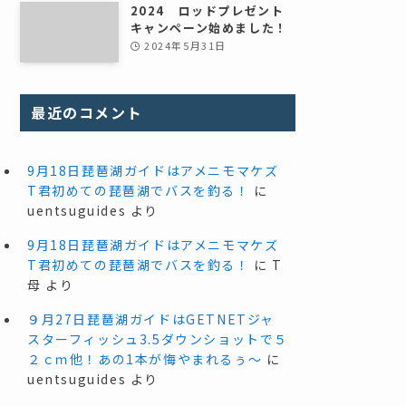
2024 ロッドプレゼント
キャンペーン始めました！
2024年5月31日
最近のコメント
9月18日琵琶湖ガイドはアメニモマケズ
T君初めての琵琶湖でバスを釣る！
に
uentsuguides
より
9月18日琵琶湖ガイドはアメニモマケズ
T君初めての琵琶湖でバスを釣る！
に
T
母
より
９月27日琵琶湖ガイドはGETNETジャ
スターフィッシュ3.5ダウンショットで５
２ｃｍ他！あの1本が悔やまれるぅ～
に
uentsuguides
より