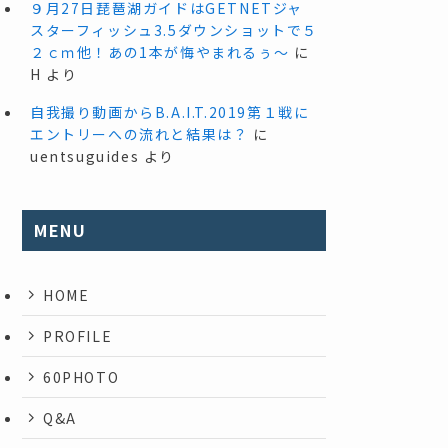
９月27日琵琶湖ガイドはGETNETジャ
スターフィッシュ3.5ダウンショットで５
２ｃｍ他！あの1本が悔やまれるぅ～
に
H
より
自我撮り動画からB.A.I.T.2019第１戦に
エントリーへの流れと結果は？
に
uentsuguides
より
MENU
HOME
PROFILE
60PHOTO
Q&A