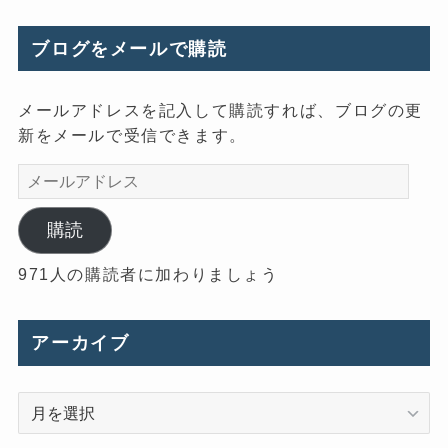
ブログをメールで購読
メールアドレスを記入して購読すれば、ブログの更
新をメールで受信できます。
メ
ー
ル
購読
ア
971人の購読者に加わりましょう
ド
レ
ス
アーカイブ
ア
ー