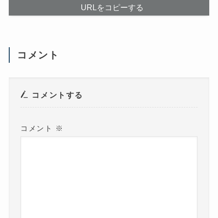
ン
URLをコピーする
ド
ウ
で
開
き
ま
す
コメント
)
コメントする
コメント
※