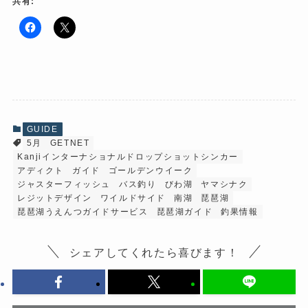
共有:
F
ク
a
リ
c
ッ
e
ク
b
し
o
て
o
X
k
で
で
共
共
有
有
(
GUIDE
す
新
5月
GETNET
る
し
に
い
Kanjiインターナショナルドロップショットシンカー
は
ウ
ク
ィ
アディクト
ガイド
ゴールデンウイーク
リ
ン
ジャスターフィッシュ
バス釣り
びわ湖
ヤマシナク
ッ
ド
ク
ウ
レジットデザイン
ワイルドサイド
南湖
琵琶湖
し
で
琵琶湖うえんつガイドサービス
琵琶湖ガイド
釣果情報
て
開
く
き
だ
ま
さ
す
シェアしてくれたら喜びます！
い
)
(
新
し
い
ウ
ィ