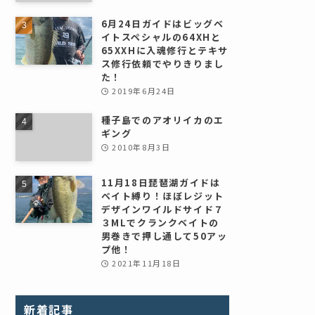
6月24日ガイドはビッグベ
イトスペシャルの64XHと
65XXHに入魂修行とテキサ
ス修行依頼でやりきりまし
た！
2019年6月24日
種子島でのアオリイカのエ
ギング
2010年8月3日
11月18日琵琶湖ガイドは
ベイト縛り！ほぼレジット
デザインワイルドサイド７
３MLでクランクベイトの
男巻きで押し通して50アッ
プ他！
2021年11月18日
新着記事