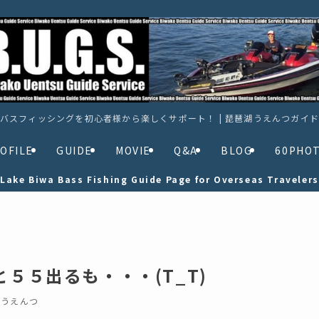
バスフィッシングを初心者様から楽しくサポート！ | 琵琶湖うえんつガイ
OFILE
GUIDE
MOVIE
Q&A
BLOG
60PHO
Lake Biwa Bass Fishing Guide Page for Overseas Travelers
と５５出るも・・・(T_T)
うえんつ