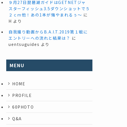
９月27日琵琶湖ガイドはGETNETジャ
スターフィッシュ3.5ダウンショットで５
２ｃｍ他！あの1本が悔やまれるぅ～
に
H
より
自我撮り動画からB.A.I.T.2019第１戦に
エントリーへの流れと結果は？
に
uentsuguides
より
MENU
HOME
PROFILE
60PHOTO
Q&A