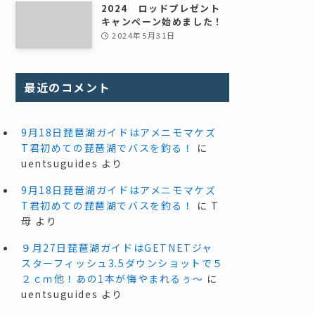
2024 ロッドプレゼント
キャンペーン始めました！
2024年5月31日
最近のコメント
9月18日琵琶湖ガイドはアメニモマケズ
T君初めての琵琶湖でバスを釣る！
に
uentsuguides
より
9月18日琵琶湖ガイドはアメニモマケズ
T君初めての琵琶湖でバスを釣る！
に
T
母
より
９月27日琵琶湖ガイドはGETNETジャ
スターフィッシュ3.5ダウンショットで５
２ｃｍ他！あの1本が悔やまれるぅ～
に
uentsuguides
より