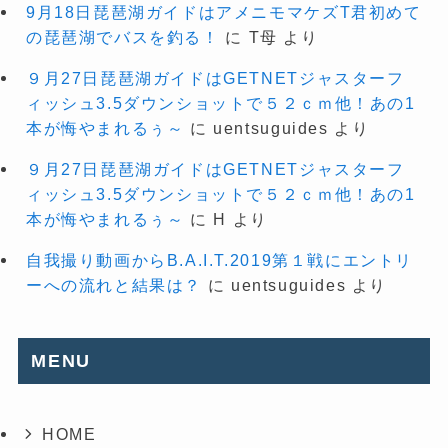
9月18日琵琶湖ガイドはアメニモマケズT君初めて
の琵琶湖でバスを釣る！
に
T母
より
９月27日琵琶湖ガイドはGETNETジャスターフ
ィッシュ3.5ダウンショットで５２ｃｍ他！あの1
本が悔やまれるぅ～
に
uentsuguides
より
９月27日琵琶湖ガイドはGETNETジャスターフ
ィッシュ3.5ダウンショットで５２ｃｍ他！あの1
本が悔やまれるぅ～
に
H
より
自我撮り動画からB.A.I.T.2019第１戦にエントリ
ーへの流れと結果は？
に
uentsuguides
より
MENU
HOME