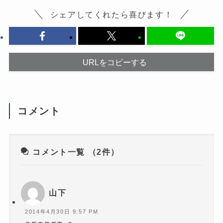
に
い
は
ウ
シェアしてくれたら喜びます！
ク
ィ
リ
ン
ッ
ド
ク
ウ
し
で
て
開
く
き
だ
ま
URLをコピーする
さ
す
い
)
(
新
し
い
ウ
コメント
ィ
ン
ド
ウ
で
開
き
コメント一覧
（2件）
ま
す
)
山下
2014年4月30日 9:57 PM