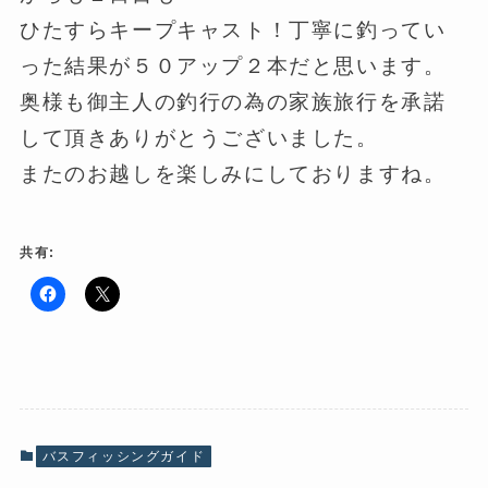
ひたすらキープキャスト！丁寧に釣ってい
った結果が５０アップ２本だと思います。
奥様も御主人の釣行の為の家族旅行を承諾
して頂きありがとうございました。
またのお越しを楽しみにしておりますね。
共有:
F
ク
a
リ
c
ッ
e
ク
b
し
o
て
o
X
k
で
で
共
共
有
有
(
バスフィッシングガイド
す
新
る
し