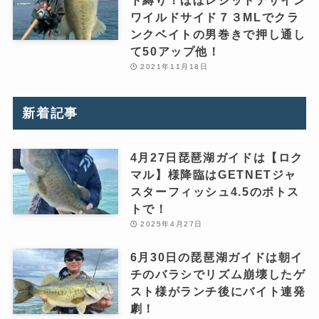
ト縛り！ほぼレジットデザイン
ワイルドサイド７３MLでクラ
ンクベイトの男巻きで押し通し
て50アップ他！
2021年11月18日
新着記事
4月27日琵琶湖ガイドは【ロク
マル】様降臨はGETNETジャ
スターフィッシュ4.5のボトス
トで！
2025年4月27日
6月30日の琵琶湖ガイドは朝イ
チのバラシでリズム崩壊したゲ
スト様がランチ後にバイト連発
劇！