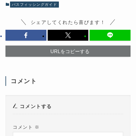
有
(
バスフィッシングガイド
す
新
る
し
に
い
は
ウ
シェアしてくれたら喜びます！
ク
ィ
リ
ン
ッ
ド
ク
ウ
し
で
て
開
く
き
だ
ま
URLをコピーする
さ
す
い
)
(
新
し
い
ウ
コメント
ィ
ン
ド
ウ
で
開
き
コメントする
ま
す
)
コメント
※