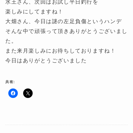
水王さん、次回はお試し平日釣行を
楽しみにしてますね！
大畑さん、今日は謎の左足負傷というハンデ
そんな中で頑張って頂きありがとうございまし
た。
また来月楽しみにお待ちしておりますね！
今日はありがとうございました
共有:
F
ク
a
リ
c
ッ
e
ク
b
し
o
て
o
X
k
で
で
共
共
有