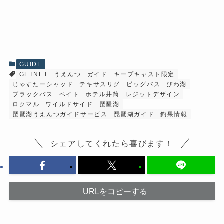
a
リ
c
ッ
e
ク
b
し
o
て
o
X
k
で
で
共
共
有
有
(
GUIDE
す
新
GETNET
うえんつ
ガイド
キープキャスト限定
る
し
に
い
じゃすたーシャッド
テキサスリグ
ビッグバス
びわ湖
は
ウ
ク
ィ
ブラックバス
ベイト
ホテル井筒
レジットデザイン
リ
ン
ロクマル
ワイルドサイド
琵琶湖
ッ
ド
ク
ウ
琵琶湖うえんつガイドサービス
琵琶湖ガイド
釣果情報
し
で
て
開
く
き
だ
ま
シェアしてくれたら喜びます！
さ
す
い
)
(
新
し
い
ウ
URLをコピーする
ィ
ン
ド
ウ
で