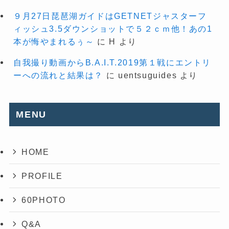
９月27日琵琶湖ガイドはGETNETジャスターフ
ィッシュ3.5ダウンショットで５２ｃｍ他！あの1
本が悔やまれるぅ～
に
H
より
自我撮り動画からB.A.I.T.2019第１戦にエントリ
ーへの流れと結果は？
に
uentsuguides
より
MENU
HOME
PROFILE
60PHOTO
Q&A