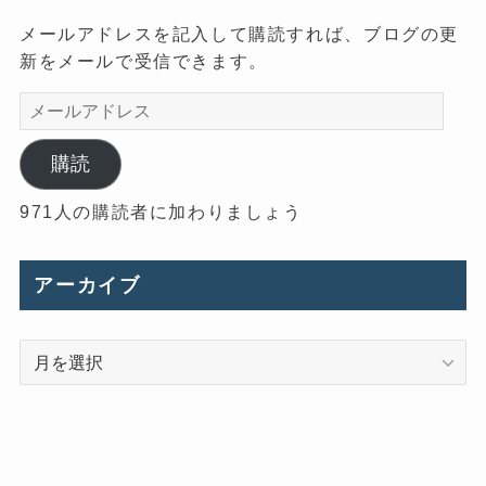
メールアドレスを記入して購読すれば、ブログの更
新をメールで受信できます。
メ
ー
ル
購読
ア
971人の購読者に加わりましょう
ド
レ
ス
アーカイブ
ア
ー
カ
イ
ブ