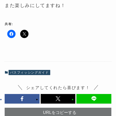
また楽しみにしてますね！
共有:
F
ク
a
リ
c
ッ
e
ク
b
し
o
て
o
X
k
で
で
共
共
有
有
(
バスフィッシングガイド
す
新
る
し
に
い
は
ウ
シェアしてくれたら喜びます！
ク
ィ
リ
ン
ッ
ド
ク
ウ
し
で
て
開
く
き
だ
ま
URLをコピーする
さ
す