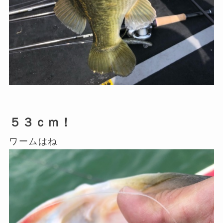
５３ｃｍ！
ワームはね