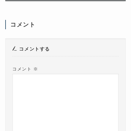
い
)
(
新
し
い
ウ
コメント
ィ
ン
ド
ウ
で
開
き
コメントする
ま
す
)
コメント
※