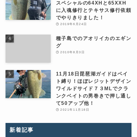
スペシャルの64XHと65XXH
に入魂修行とテキサス修行依頼
でやりきりました！
2019年6月24日
種子島でのアオリイカのエギン
グ
2010年8月3日
11月18日琵琶湖ガイドはベイ
ト縛り！ほぼレジットデザイン
ワイルドサイド７３MLでクラ
ンクベイトの男巻きで押し通し
て50アップ他！
2021年11月18日
新着記事