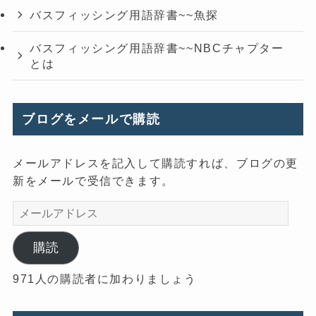
バスフィッシング用語辞書~~魚探
バスフィッシング用語辞書~~NBCチャプター
とは
ブログをメールで購読
メールアドレスを記入して購読すれば、ブログの更
新をメールで受信できます。
メ
ー
ル
購読
ア
971人の購読者に加わりましょう
ド
レ
ス