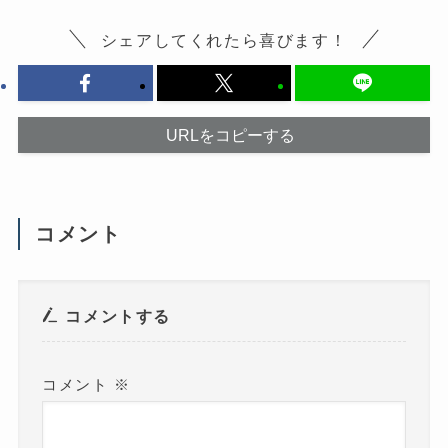
て
開
く
き
だ
ま
シェアしてくれたら喜びます！
さ
す
い
)
(
新
し
い
ウ
URLをコピーする
ィ
ン
ド
ウ
で
開
き
ま
コメント
す
)
コメントする
コメント
※