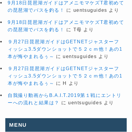
9月18日琵琶湖ガイドはアメニモマケズT君初めて
の琵琶湖でバスを釣る！
に
uentsuguides
より
9月18日琵琶湖ガイドはアメニモマケズT君初めて
の琵琶湖でバスを釣る！
に
T母
より
９月27日琵琶湖ガイドはGETNETジャスターフ
ィッシュ3.5ダウンショットで５２ｃｍ他！あの1
本が悔やまれるぅ～
に
uentsuguides
より
９月27日琵琶湖ガイドはGETNETジャスターフ
ィッシュ3.5ダウンショットで５２ｃｍ他！あの1
本が悔やまれるぅ～
に
H
より
自我撮り動画からB.A.I.T.2019第１戦にエントリ
ーへの流れと結果は？
に
uentsuguides
より
MENU