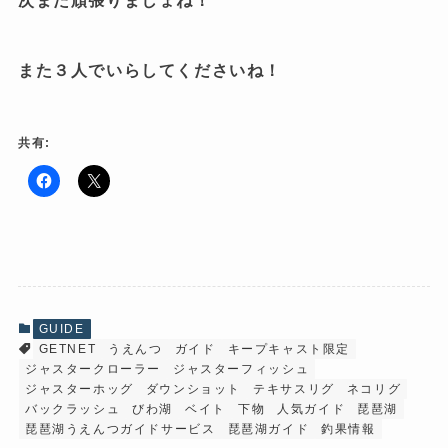
次また頑張りましょね！
また３人でいらしてくださいね！
共有:
F
ク
a
リ
c
ッ
e
ク
b
し
o
て
o
X
k
で
で
共
共
有
有
(
GUIDE
す
新
GETNET
うえんつ
ガイド
キープキャスト限定
る
し
に
い
ジャスタークローラー
ジャスターフィッシュ
は
ウ
ク
ィ
ジャスターホッグ
ダウンショット
テキサスリグ
ネコリグ
リ
ン
バックラッシュ
びわ湖
ベイト
下物
人気ガイド
琵琶湖
ッ
ド
ク
ウ
琵琶湖うえんつガイドサービス
琵琶湖ガイド
釣果情報
し
で