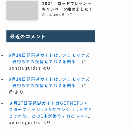
2024 ロッドプレゼント
キャンペーン始めました！
2024年5月31日
最近のコメント
9月18日琵琶湖ガイドはアメニモマケズ
T君初めての琵琶湖でバスを釣る！
に
uentsuguides
より
9月18日琵琶湖ガイドはアメニモマケズ
T君初めての琵琶湖でバスを釣る！
に
T
母
より
９月27日琵琶湖ガイドはGETNETジャ
スターフィッシュ3.5ダウンショットで５
２ｃｍ他！あの1本が悔やまれるぅ～
に
uentsuguides
より