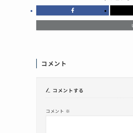
ク
ィ
リ
ン
ッ
ド
ク
ウ
し
で
て
開
く
き
だ
ま
さ
す
い
)
(
新
し
い
ウ
ィ
コメント
ン
ド
ウ
で
開
き
ま
コメントする
す
)
コメント
※