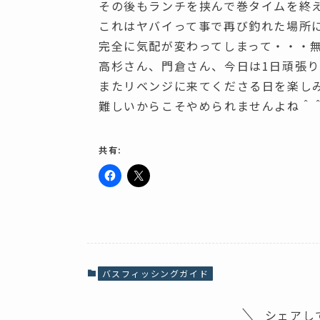
その後もランチを挟んで巻タイムを終
これはヤバイって事で再び釣れた場所
完全に気配が変わってしまって・・・
高杉さん、門倉さん、今日は1日頑張
またリベンジに来てくださる日を楽し
難しいからこそやめられませんよね＾
共有:
F
ク
a
リ
c
ッ
e
ク
b
し
o
て
o
X
k
で
で
共
共
有
バスフィッシングガイド
有
(
す
新
る
し
に
い
シェアし
は
ウ