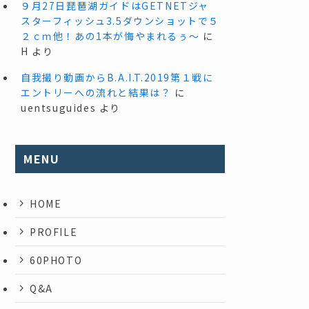
９月27日琵琶湖ガイドはGETNETジャ
スターフィッシュ3.5ダウンショットで５
２ｃｍ他！あの1本が悔やまれるぅ～
に
H
より
自我撮り動画からB.A.I.T.2019第１戦に
エントリーへの流れと結果は？
に
uentsuguides
より
MENU
HOME
PROFILE
60PHOTO
Q&A