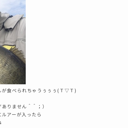
が食べられちゃうぅぅぅ(Ｔ▽Ｔ)
。
ザありません＾＾；）
にルアーが入ったら
ね