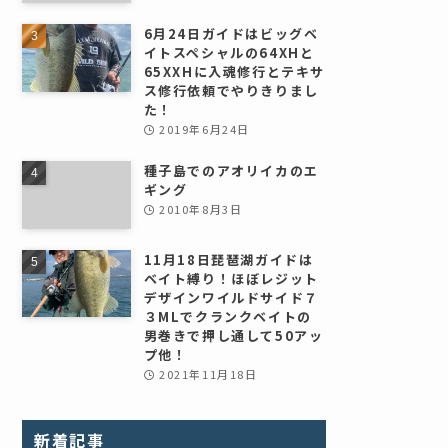
6月24日ガイドはビッグベ
イトスペシャルの64XHと
65XXHに入魂修行とテキサ
ス修行依頼でやりきりまし
た！
2019年6月24日
種子島でのアオリイカのエ
ギング
2010年8月3日
11月18日琵琶湖ガイドは
ベイト縛り！ほぼレジット
デザインワイルドサイド７
３MLでクランクベイトの
男巻きで押し通して50アッ
プ他！
2021年11月18日
新着記事