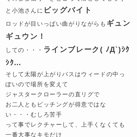
ビッグバイト
と小池さんに
ギュン
ロッドが目いっぱい曲がりながらも
ギュウン！
ラインブレーク( ﾉД`)ｼｸ
しての・・・
ｼｸ…
そして太陽が上がりバスはウィードの中っ
ぽいので場所を変えて
ジャスタークローラーの直リグで
お二人ともピッチングが得意ではな
い・・・むしろ苦手
って事でレクチャーして、上手くなくても
一番大事なキモだけ