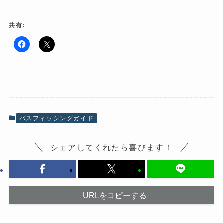
共有:
F
ク
a
リ
c
ッ
e
ク
b
し
o
て
o
X
k
で
で
共
共
有
有
(
バスフィッシングガイド
す
新
る
し
に
い
は
ウ
シェアしてくれたら喜びます！
ク
ィ
リ
ン
ッ
ド
ク
ウ
し
で
て
開
く
き
だ
ま
URLをコピーする
さ
す
い
)
(
新