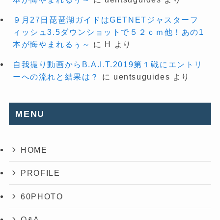
９月27日琵琶湖ガイドはGETNETジャスターフ
ィッシュ3.5ダウンショットで５２ｃｍ他！あの1
本が悔やまれるぅ～
に
H
より
自我撮り動画からB.A.I.T.2019第１戦にエントリ
ーへの流れと結果は？
に
uentsuguides
より
MENU
HOME
PROFILE
60PHOTO
Q&A