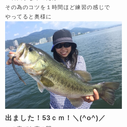
その為のコツを１時間ほど練習の感じで
やってると奥様に
出ました！53ｃｍ！＼(^o^)／