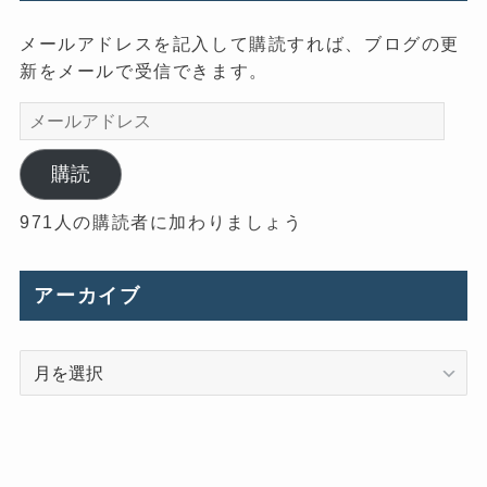
メールアドレスを記入して購読すれば、ブログの更
新をメールで受信できます。
メ
ー
ル
購読
ア
971人の購読者に加わりましょう
ド
レ
ス
アーカイブ
ア
ー
カ
イ
ブ