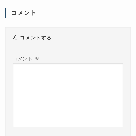
し
い
ウ
コメント
ィ
ン
ド
ウ
で
開
き
コメントする
ま
す
)
コメント
※