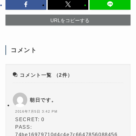
ク
ウ
し
で
て
開
く
き
だ
ま
URLをコピーする
さ
す
い
)
(
新
し
い
ウ
コメント
ィ
ン
ド
ウ
で
開
き
コメント一覧
（2件）
ま
す
)
朝日です。
2016年7月5日 3:42 PM
SECRET: 0
PASS:
74be16979710d4c4e7c6647856088456