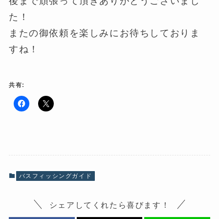
後まで頑張って頂きありがとうございまし
た！
またの御依頼を楽しみにお待ちしておりま
すね！
共有:
F
ク
a
リ
c
ッ
e
ク
b
し
o
て
o
X
k
で
で
共
共
有
有
(
バスフィッシングガイド
す
新
る
し
に
い
は
ウ
シェアしてくれたら喜びます！
ク
ィ
リ
ン
ッ
ド