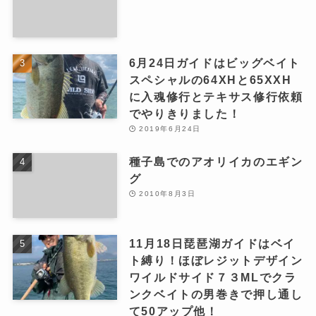
6月24日ガイドはビッグベイト
スペシャルの64XHと65XXH
に入魂修行とテキサス修行依頼
でやりきりました！
2019年6月24日
種子島でのアオリイカのエギン
グ
2010年8月3日
11月18日琵琶湖ガイドはベイ
ト縛り！ほぼレジットデザイン
ワイルドサイド７３MLでクラ
ンクベイトの男巻きで押し通し
て50アップ他！