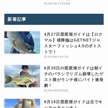
2021年11月18日
新着記事
4月27日琵琶湖ガイドは【ロク
マル】様降臨はGETNETジャ
スターフィッシュ4.5のボトス
トで！
2025年4月27日
6月30日の琵琶湖ガイドは朝イ
チのバラシでリズム崩壊したゲ
スト様がランチ後にバイト連発
劇！
2024年6月30日
6月16日琵琶湖ガイドは北でキ
ッカーキャッチ！