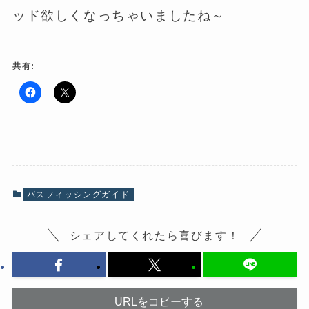
ッド欲しくなっちゃいましたね～
共有:
F
ク
a
リ
c
ッ
e
ク
b
し
o
て
o
X
k
で
で
共
共
有
有
(
バスフィッシングガイド
す
新
る
し
に
い
は
ウ
シェアしてくれたら喜びます！
ク
ィ
リ
ン
ッ
ド
ク
ウ
し
で
て
開
く
き
だ
ま
URLをコピーする
さ
す