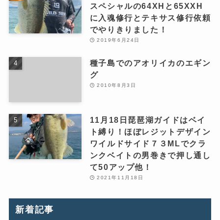
スペシャルの64XHと65XXH
に入魂修行とテキサス修行依頼
でやりきりました！
2019年6月24日
種子島でのアオリイカのエギン
グ
2010年8月3日
11月18日琵琶湖ガイドはベイ
ト縛り！ほぼレジットデザイン
ワイルドサイド７３MLでクラ
ンクベイトの男巻きで押し通し
て50アップ他！
2021年11月18日
新着記事