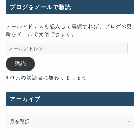
ブログをメールで購読
メールアドレスを記入して購読すれば、ブログの更
新をメールで受信できます。
メ
ー
ル
購読
ア
971人の購読者に加わりましょう
ド
レ
ス
アーカイブ
ア
ー
カ