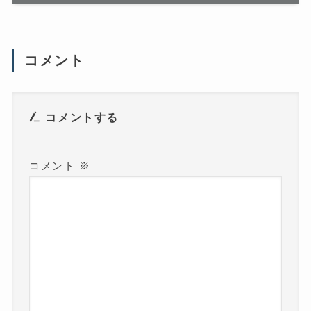
い
)
(
新
し
い
ウ
コメント
ィ
ン
ド
ウ
で
開
き
コメントする
ま
す
)
コメント
※