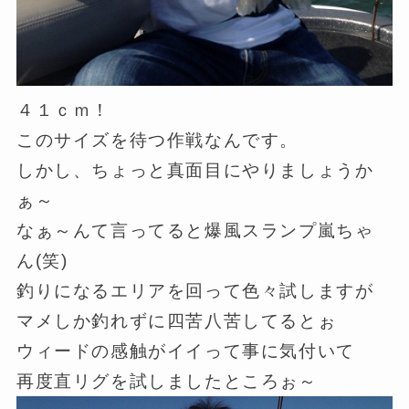
４１ｃｍ！
このサイズを待つ作戦なんです。
しかし、ちょっと真面目にやりましょうか
ぁ～
なぁ～んて言ってると爆風スランプ嵐ちゃ
ん(笑)
釣りになるエリアを回って色々試しますが
マメしか釣れずに四苦八苦してるとぉ
ウィードの感触がイイって事に気付いて
再度直リグを試しましたところぉ～