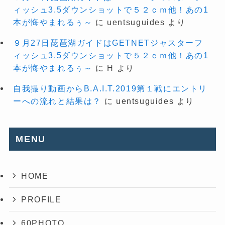
ィッシュ3.5ダウンショットで５２ｃｍ他！あの1
本が悔やまれるぅ～
に
uentsuguides
より
９月27日琵琶湖ガイドはGETNETジャスターフ
ィッシュ3.5ダウンショットで５２ｃｍ他！あの1
本が悔やまれるぅ～
に
H
より
自我撮り動画からB.A.I.T.2019第１戦にエントリ
ーへの流れと結果は？
に
uentsuguides
より
MENU
HOME
PROFILE
60PHOTO