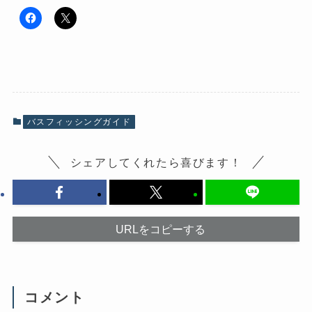
F
ク
a
リ
c
ッ
e
ク
b
し
o
て
o
X
k
で
で
共
共
有
有
(
バスフィッシングガイド
す
新
る
し
に
い
は
ウ
シェアしてくれたら喜びます！
ク
ィ
リ
ン
ッ
ド
ク
ウ
し
で
て
開
く
き
だ
ま
URLをコピーする
さ
す
い
)
(
新
し
い
ウ
コメント
ィ
ン