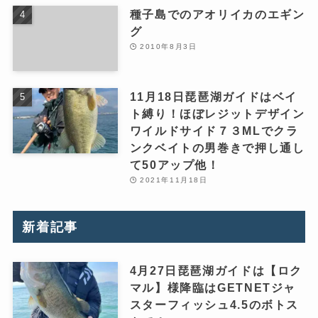
種子島でのアオリイカのエギン
グ
2010年8月3日
11月18日琵琶湖ガイドはベイ
ト縛り！ほぼレジットデザイン
ワイルドサイド７３MLでクラ
ンクベイトの男巻きで押し通し
て50アップ他！
2021年11月18日
新着記事
4月27日琵琶湖ガイドは【ロク
マル】様降臨はGETNETジャ
スターフィッシュ4.5のボトス