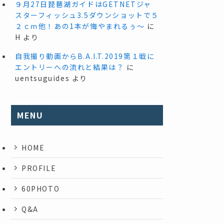
９月27日琵琶湖ガイドはGETNETジャ
スターフィッシュ3.5ダウンショットで５
２ｃｍ他！あの1本が悔やまれるぅ～
に
H
より
自我撮り動画からB.A.I.T.2019第１戦に
エントリーへの流れと結果は？
に
uentsuguides
より
MENU
HOME
PROFILE
60PHOTO
Q&A