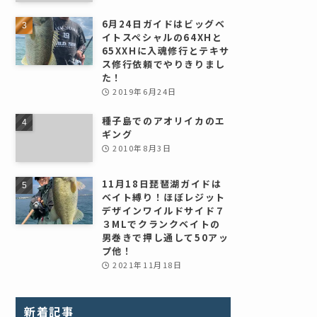
6月24日ガイドはビッグベ
イトスペシャルの64XHと
65XXHに入魂修行とテキサ
ス修行依頼でやりきりまし
た！
2019年6月24日
種子島でのアオリイカのエ
ギング
2010年8月3日
11月18日琵琶湖ガイドは
ベイト縛り！ほぼレジット
デザインワイルドサイド７
３MLでクランクベイトの
男巻きで押し通して50アッ
プ他！
2021年11月18日
新着記事