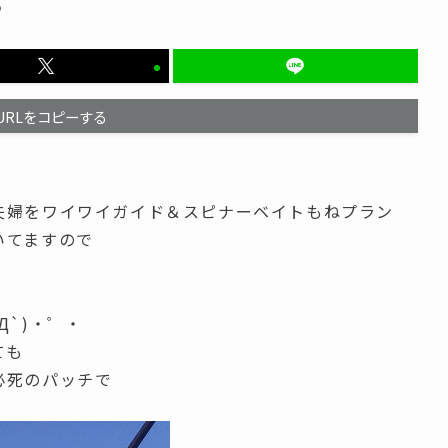
つ
URLをコピーする
夫婦をワイワイガイド＆スピナーベイトもねプラン
いてますので
・
Д`)・゜・
ても
必死のパッチで