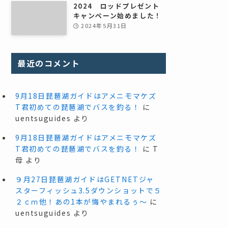
2024 ロッドプレゼント
キャンペーン始めました！
2024年5月31日
最近のコメント
9月18日琵琶湖ガイドはアメニモマケズ
T君初めての琵琶湖でバスを釣る！
に
uentsuguides
より
9月18日琵琶湖ガイドはアメニモマケズ
T君初めての琵琶湖でバスを釣る！
に
T
母
より
９月27日琵琶湖ガイドはGETNETジャ
スターフィッシュ3.5ダウンショットで５
２ｃｍ他！あの1本が悔やまれるぅ～
に
uentsuguides
より