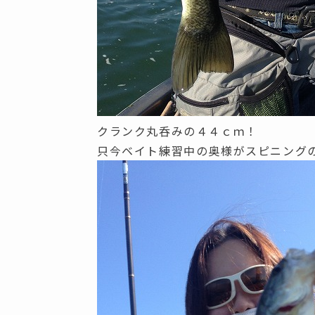
クランク丸呑みの４４ｃｍ！
只今ベイト練習中の奥様がスピニング