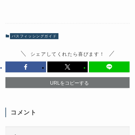
c
ッ
e
ク
b
し
o
て
o
X
k
で
で
共
共
有
有
(
バスフィッシングガイド
す
新
る
し
に
い
は
ウ
シェアしてくれたら喜びます！
ク
ィ
リ
ン
ッ
ド
ク
ウ
し
で
て
開
く
き
だ
ま
URLをコピーする
さ
す
い
)
(
新
し
い
ウ
コメント
ィ
ン
ド
ウ
で
開