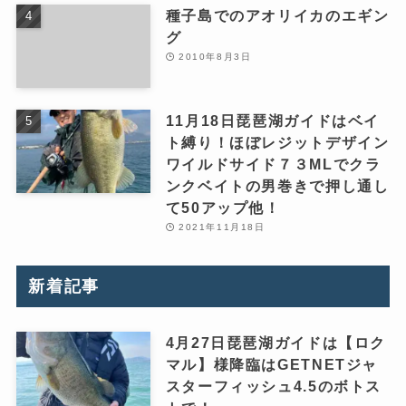
種子島でのアオリイカのエギン
グ
2010年8月3日
11月18日琵琶湖ガイドはベイ
ト縛り！ほぼレジットデザイン
ワイルドサイド７３MLでクラ
ンクベイトの男巻きで押し通し
て50アップ他！
2021年11月18日
新着記事
4月27日琵琶湖ガイドは【ロク
マル】様降臨はGETNETジャ
スターフィッシュ4.5のボトス