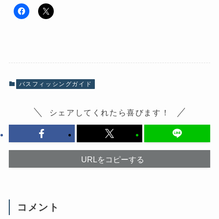
F
ク
a
リ
c
ッ
e
ク
b
し
o
て
o
X
k
で
で
共
共
有
有
(
バスフィッシングガイド
す
新
る
し
に
い
は
ウ
シェアしてくれたら喜びます！
ク
ィ
リ
ン
ッ
ド
ク
ウ
し
で
て
開
く
き
だ
ま
URLをコピーする
さ
す
い
)
(
新
し
い
ウ
コメント
ィ
ン