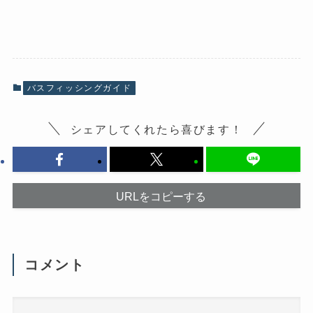
a
リ
c
ッ
e
ク
b
し
o
て
o
X
k
で
で
共
共
有
有
(
バスフィッシングガイド
す
新
る
し
に
い
は
ウ
シェアしてくれたら喜びます！
ク
ィ
リ
ン
ッ
ド
ク
ウ
し
で
て
開
く
き
だ
ま
URLをコピーする
さ
す
い
)
(
新
し
い
ウ
コメント
ィ
ン
ド
ウ
で
開