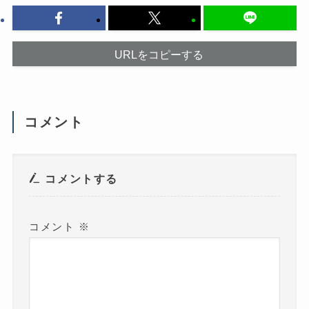
ッ
ド
ク
ウ
し
で
て
開
く
き
だ
ま
URLをコピーする
さ
す
い
)
(
新
し
い
ウ
コメント
ィ
ン
ド
ウ
で
開
き
コメントする
ま
す
)
コメント
※