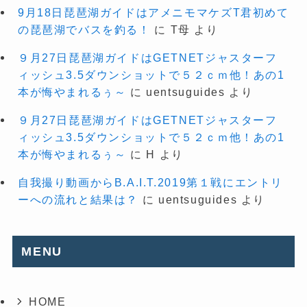
9月18日琵琶湖ガイドはアメニモマケズT君初めて
の琵琶湖でバスを釣る！
に
T母
より
９月27日琵琶湖ガイドはGETNETジャスターフ
ィッシュ3.5ダウンショットで５２ｃｍ他！あの1
本が悔やまれるぅ～
に
uentsuguides
より
９月27日琵琶湖ガイドはGETNETジャスターフ
ィッシュ3.5ダウンショットで５２ｃｍ他！あの1
本が悔やまれるぅ～
に
H
より
自我撮り動画からB.A.I.T.2019第１戦にエントリ
ーへの流れと結果は？
に
uentsuguides
より
MENU
HOME