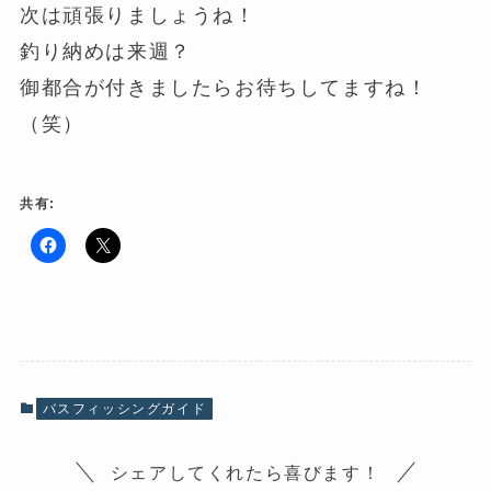
次は頑張りましょうね！
釣り納めは来週？
御都合が付きましたらお待ちしてますね！
（笑）
共有:
F
ク
a
リ
c
ッ
e
ク
b
し
o
て
o
X
k
で
で
共
共
有
有
(
バスフィッシングガイド
す
新
る
し
に
い
は
ウ
シェアしてくれたら喜びます！
ク
ィ
リ
ン