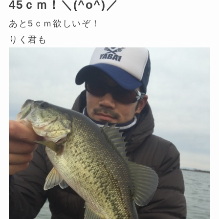
45ｃｍ！＼(^o^)／
あと5ｃｍ欲しいぞ！
りく君も