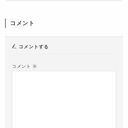
い
)
(
新
し
い
ウ
コメント
ィ
ン
ド
ウ
で
開
き
コメントする
ま
す
)
コメント
※