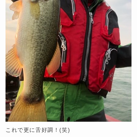
これで更に舌好調！(笑)