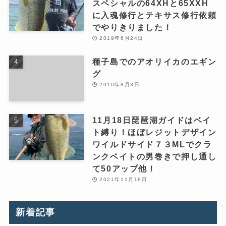
スペシャルの64XHと65XXH
に入魂修行とテキサス修行依頼
でやりきりました！
2019年6月24日
種子島でのアオリイカのエギン
グ
2010年8月3日
11月18日琵琶湖ガイドはベイ
ト縛り！ほぼレジットデザイン
ワイルドサイド７３MLでクラ
ンクベイトの男巻きで押し通し
て50アップ他！
2021年11月18日
新着記事