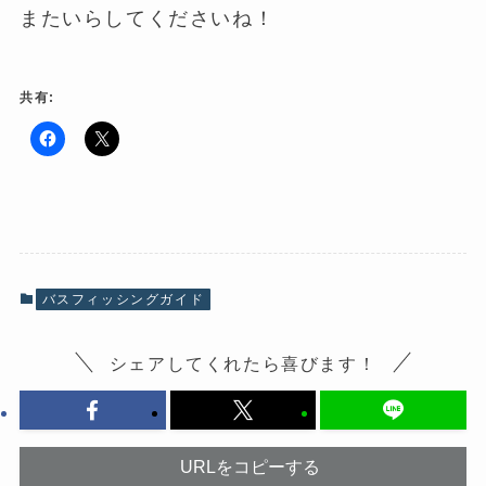
またいらしてくださいね！
共有:
F
ク
a
リ
c
ッ
e
ク
b
し
o
て
o
X
k
で
で
共
共
有
有
(
バスフィッシングガイド
す
新
る
し
に
い
は
ウ
シェアしてくれたら喜びます！
ク
ィ
リ
ン
ッ
ド
ク
ウ
し
で
て
開
く
き
だ
ま
URLをコピーする
さ
す