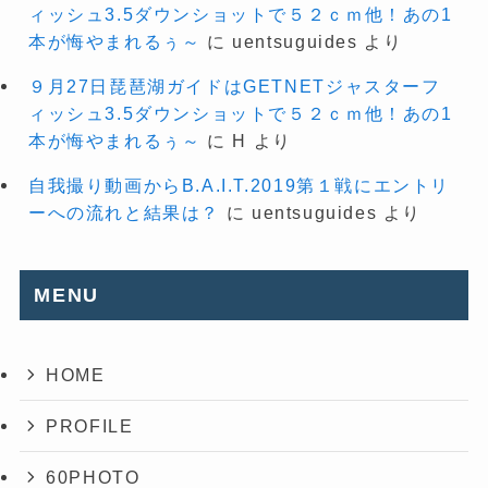
ィッシュ3.5ダウンショットで５２ｃｍ他！あの1
本が悔やまれるぅ～
に
uentsuguides
より
９月27日琵琶湖ガイドはGETNETジャスターフ
ィッシュ3.5ダウンショットで５２ｃｍ他！あの1
本が悔やまれるぅ～
に
H
より
自我撮り動画からB.A.I.T.2019第１戦にエントリ
ーへの流れと結果は？
に
uentsuguides
より
MENU
HOME
PROFILE
60PHOTO