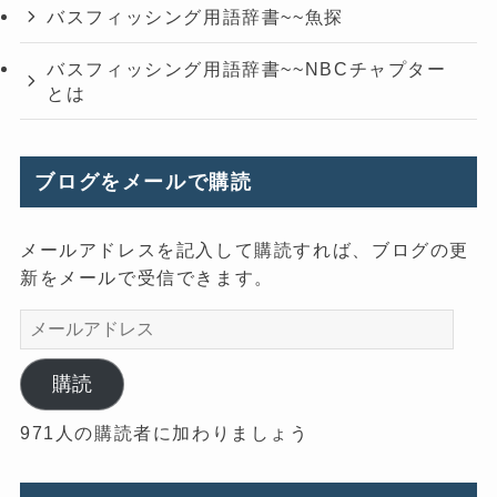
バスフィッシング用語辞書~~魚探
バスフィッシング用語辞書~~NBCチャプター
とは
ブログをメールで購読
メールアドレスを記入して購読すれば、ブログの更
新をメールで受信できます。
メ
ー
ル
購読
ア
971人の購読者に加わりましょう
ド
レ
ス