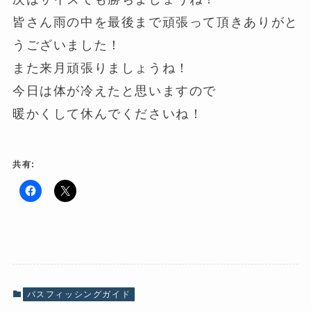
皆さん雨の中を最後まで頑張って頂きありがと
うございました！
また来月頑張りましょうね！
今日は体が冷えたと思いますので
暖かくして休んでくださいね！
共有:
F
ク
a
リ
c
ッ
e
ク
b
し
o
て
o
X
k
で
で
共
共
有
有
(
バスフィッシングガイド
す
新
る
し