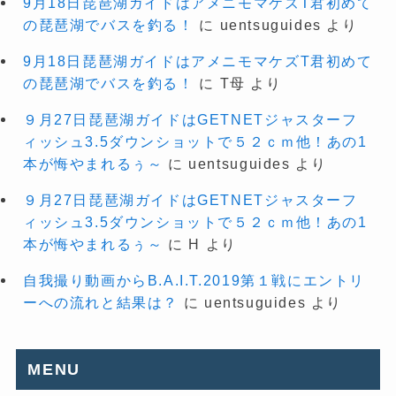
9月18日琵琶湖ガイドはアメニモマケズT君初めて
の琵琶湖でバスを釣る！
に
uentsuguides
より
9月18日琵琶湖ガイドはアメニモマケズT君初めて
の琵琶湖でバスを釣る！
に
T母
より
９月27日琵琶湖ガイドはGETNETジャスターフ
ィッシュ3.5ダウンショットで５２ｃｍ他！あの1
本が悔やまれるぅ～
に
uentsuguides
より
９月27日琵琶湖ガイドはGETNETジャスターフ
ィッシュ3.5ダウンショットで５２ｃｍ他！あの1
本が悔やまれるぅ～
に
H
より
自我撮り動画からB.A.I.T.2019第１戦にエントリ
ーへの流れと結果は？
に
uentsuguides
より
MENU