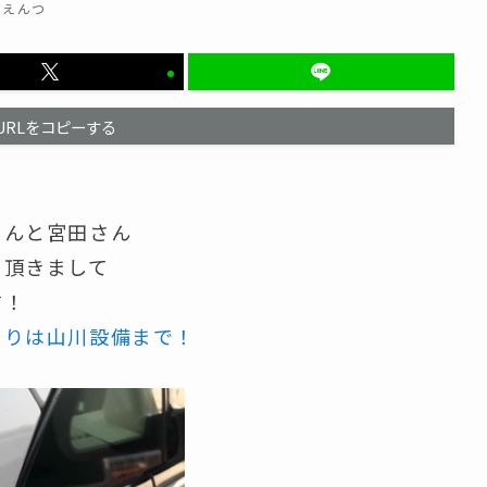
うえんつ
URLをコピーする
さんと宮田さん
を頂きまして
す！
まりは山川設備まで！