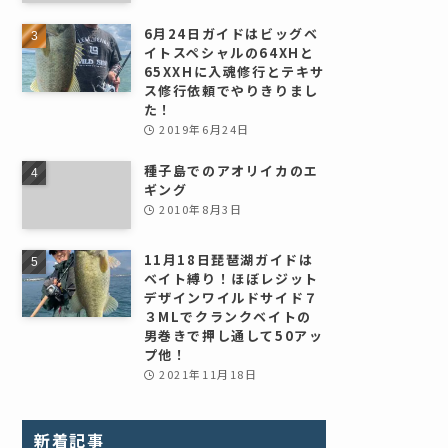
6月24日ガイドはビッグベ
イトスペシャルの64XHと
65XXHに入魂修行とテキサ
ス修行依頼でやりきりまし
た！
2019年6月24日
種子島でのアオリイカのエ
ギング
2010年8月3日
11月18日琵琶湖ガイドは
ベイト縛り！ほぼレジット
デザインワイルドサイド７
３MLでクランクベイトの
男巻きで押し通して50アッ
プ他！
2021年11月18日
新着記事