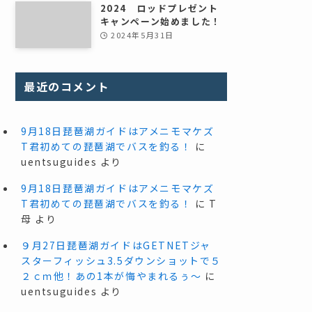
2024 ロッドプレゼント
キャンペーン始めました！
2024年5月31日
最近のコメント
9月18日琵琶湖ガイドはアメニモマケズ
T君初めての琵琶湖でバスを釣る！
に
uentsuguides
より
9月18日琵琶湖ガイドはアメニモマケズ
T君初めての琵琶湖でバスを釣る！
に
T
母
より
９月27日琵琶湖ガイドはGETNETジャ
スターフィッシュ3.5ダウンショットで５
２ｃｍ他！あの1本が悔やまれるぅ～
に
uentsuguides
より