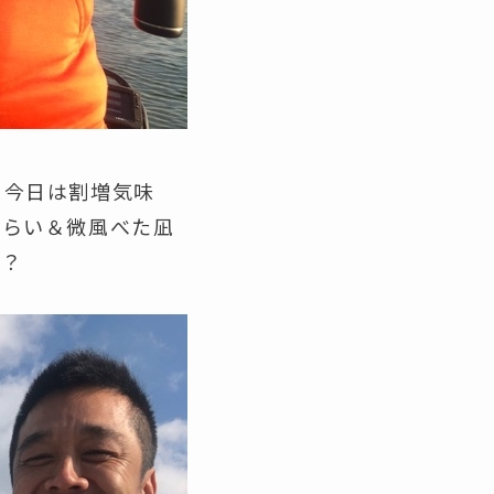
も今日は割増気味
ぐらい＆微風べた凪
か？