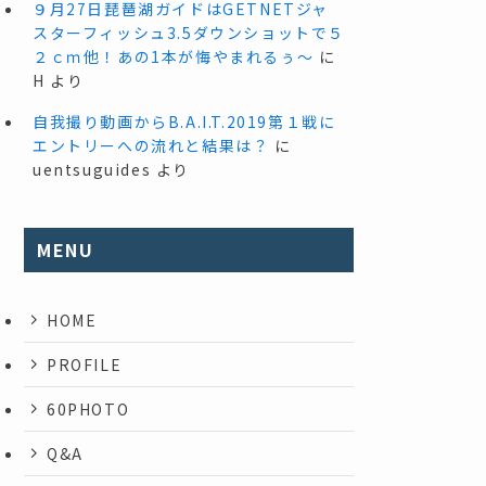
９月27日琵琶湖ガイドはGETNETジャ
スターフィッシュ3.5ダウンショットで５
２ｃｍ他！あの1本が悔やまれるぅ～
に
H
より
自我撮り動画からB.A.I.T.2019第１戦に
エントリーへの流れと結果は？
に
uentsuguides
より
MENU
HOME
PROFILE
60PHOTO
Q&A