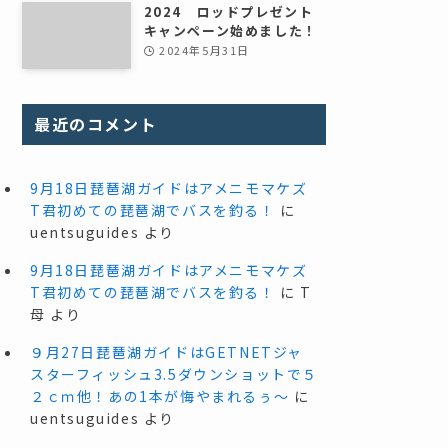
2024 ロッドプレゼント
キャンペーン始めました！
2024年5月31日
最近のコメント
9月18日琵琶湖ガイドはアメニモマケズ
T君初めての琵琶湖でバスを釣る！
に
uentsuguides
より
9月18日琵琶湖ガイドはアメニモマケズ
T君初めての琵琶湖でバスを釣る！
に
T
母
より
９月27日琵琶湖ガイドはGETNETジャ
スターフィッシュ3.5ダウンショットで５
２ｃｍ他！あの1本が悔やまれるぅ～
に
uentsuguides
より