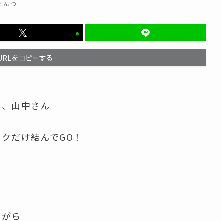
えんつ
URLをコピーする
ん、山中さん
クだけ結んでGO！
ながら