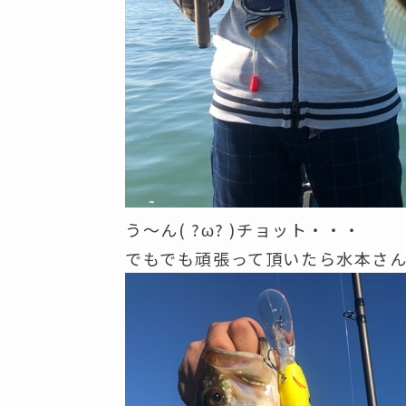
う～ん( ?ω? )チョット・・・
でもでも頑張って頂いたら水本さ