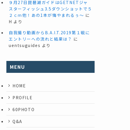
９月27日琵琶湖ガイドはGETNETジャ
スターフィッシュ3.5ダウンショットで５
２ｃｍ他！あの1本が悔やまれるぅ～
に
H
より
自我撮り動画からB.A.I.T.2019第１戦に
エントリーへの流れと結果は？
に
uentsuguides
より
MENU
HOME
PROFILE
60PHOTO
Q&A