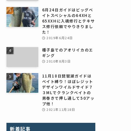
6月24日ガイドはビッグベ
イトスペシャルの64XHと
65XXHに入魂修行とテキサ
ス修行依頼でやりきりまし
た！
2019年6月24日
種子島でのアオリイカのエ
ギング
2010年8月3日
11月18日琵琶湖ガイドは
ベイト縛り！ほぼレジット
デザインワイルドサイド７
３MLでクランクベイトの
男巻きで押し通して50アッ
プ他！
2021年11月18日
新着記事