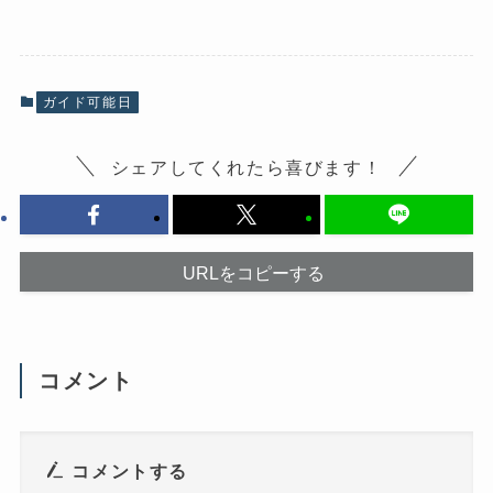
b
し
o
て
o
X
k
で
で
共
共
有
有
(
ガイド可能日
す
新
る
し
に
い
は
ウ
シェアしてくれたら喜びます！
ク
ィ
リ
ン
ッ
ド
ク
ウ
し
で
て
開
く
き
だ
ま
URLをコピーする
さ
す
い
)
(
新
し
い
ウ
コメント
ィ
ン
ド
ウ
で
開
き
コメントする
ま