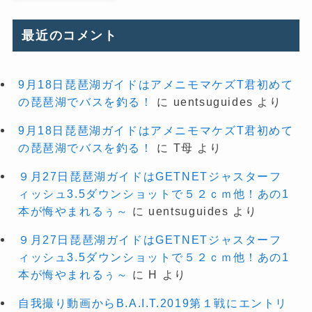
最近のコメント
9月18日琵琶湖ガイドはアメニモマケズT君初めて
の琵琶湖でバスを釣る！
に
uentsuguides
より
9月18日琵琶湖ガイドはアメニモマケズT君初めて
の琵琶湖でバスを釣る！
に
T母
より
９月27日琵琶湖ガイドはGETNETジャスターフ
ィッシュ3.5ダウンショットで５２ｃｍ他！あの1
本が悔やまれるぅ～
に
uentsuguides
より
９月27日琵琶湖ガイドはGETNETジャスターフ
ィッシュ3.5ダウンショットで５２ｃｍ他！あの1
本が悔やまれるぅ～
に
H
より
自我撮り動画からB.A.I.T.2019第１戦にエントリ