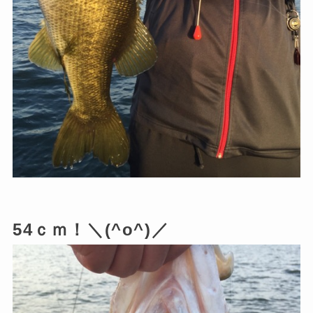
54ｃｍ！＼(^o^)／