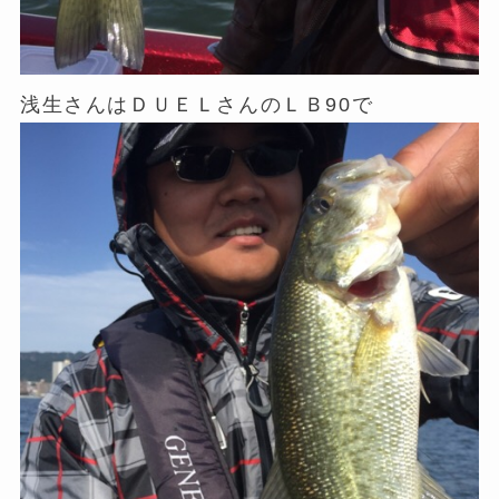
浅生さんはＤＵＥＬさんのＬＢ90で