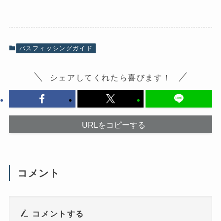
e
ク
b
し
o
て
o
X
k
で
で
共
共
有
有
(
バスフィッシングガイド
す
新
る
し
に
い
は
ウ
シェアしてくれたら喜びます！
ク
ィ
リ
ン
ッ
ド
ク
ウ
し
で
て
開
く
き
だ
ま
URLをコピーする
さ
す
い
)
(
新
し
い
ウ
コメント
ィ
ン
ド
ウ
で
開
き
コメントする
ま