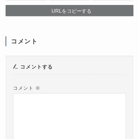
て
開
く
き
だ
ま
URLをコピーする
さ
す
い
)
(
新
し
い
ウ
コメント
ィ
ン
ド
ウ
で
開
き
コメントする
ま
す
)
コメント
※