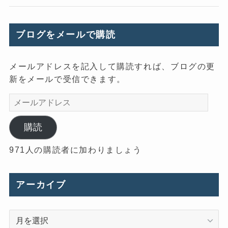
ブログをメールで購読
メールアドレスを記入して購読すれば、ブログの更
新をメールで受信できます。
メ
ー
ル
購読
ア
971人の購読者に加わりましょう
ド
レ
ス
アーカイブ
ア