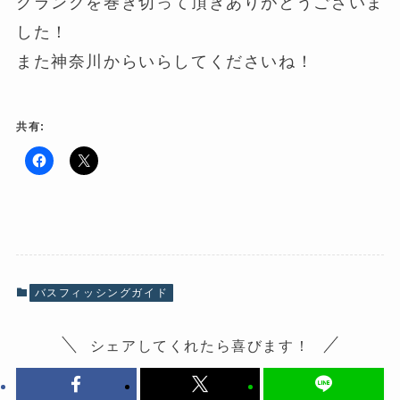
クランクを巻き切って頂きありがとうございま
した！
また神奈川からいらしてくださいね！
共有:
F
ク
a
リ
c
ッ
e
ク
b
し
o
て
o
X
k
で
で
共
共
有
有
(
バスフィッシングガイド
す
新
る
し
に
い
は
ウ
シェアしてくれたら喜びます！
ク
ィ
リ
ン
ッ
ド
ク
ウ
し
で