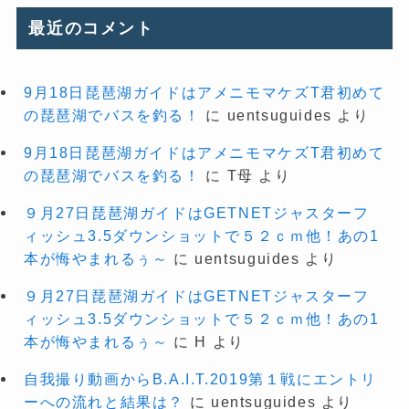
最近のコメント
9月18日琵琶湖ガイドはアメニモマケズT君初めて
の琵琶湖でバスを釣る！
に
uentsuguides
より
9月18日琵琶湖ガイドはアメニモマケズT君初めて
の琵琶湖でバスを釣る！
に
T母
より
９月27日琵琶湖ガイドはGETNETジャスターフ
ィッシュ3.5ダウンショットで５２ｃｍ他！あの1
本が悔やまれるぅ～
に
uentsuguides
より
９月27日琵琶湖ガイドはGETNETジャスターフ
ィッシュ3.5ダウンショットで５２ｃｍ他！あの1
本が悔やまれるぅ～
に
H
より
自我撮り動画からB.A.I.T.2019第１戦にエントリ
ーへの流れと結果は？
に
uentsuguides
より