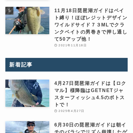
11月18日琵琶湖ガイドはベイ
ト縛り！ほぼレジットデザイン
ワイルドサイド７３MLでクラ
ンクベイトの男巻きで押し通し
て50アップ他！
2021年11月18日
新着記事
4月27日琵琶湖ガイドは【ロク
マル】様降臨はGETNETジャ
スターフィッシュ4.5のボトス
トで！
2025年4月27日
6月30日の琵琶湖ガイドは朝イ
チのバラシでリズム崩壊したゲ