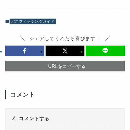
o
て
o
X
k
で
で
共
共
有
有
(
バスフィッシングガイド
す
新
る
し
に
い
は
ウ
シェアしてくれたら喜びます！
ク
ィ
リ
ン
ッ
ド
ク
ウ
し
で
て
開
く
き
だ
ま
URLをコピーする
さ
す
い
)
(
新
し
い
ウ
コメント
ィ
ン
ド
ウ
で
開
き
コメントする
ま
す
)