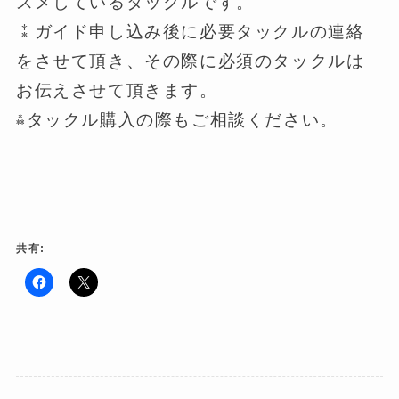
スメしているタックルです。
⁑ガイド申し込み後に必要タックルの連絡
をさせて頂き、その際に必須のタックルは
お伝えさせて頂きます。
⁂タックル購入の際もご相談ください。
共有:
F
ク
a
リ
c
ッ
e
ク
b
し
o
て
o
X
k
で
で
共