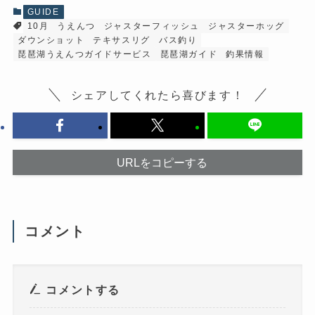
共
有
有
(
GUIDE
す
新
10月
うえんつ
ジャスターフィッシュ
ジャスターホッグ
る
し
に
い
ダウンショット
テキサスリグ
バス釣り
は
ウ
ク
ィ
琵琶湖うえんつガイドサービス
琵琶湖ガイド
釣果情報
リ
ン
ッ
ド
ク
ウ
し
で
シェアしてくれたら喜びます！
て
開
く
き
だ
ま
さ
す
い
)
(
新
URLをコピーする
し
い
ウ
ィ
ン
ド
ウ
で
コメント
開
き
ま
す
)
コメントする