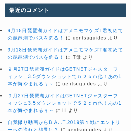
最近のコメント
9月18日琵琶湖ガイドはアメニモマケズT君初めて
の琵琶湖でバスを釣る！
に
uentsuguides
より
9月18日琵琶湖ガイドはアメニモマケズT君初めて
の琵琶湖でバスを釣る！
に
T母
より
９月27日琵琶湖ガイドはGETNETジャスターフ
ィッシュ3.5ダウンショットで５２ｃｍ他！あの1
本が悔やまれるぅ～
に
uentsuguides
より
９月27日琵琶湖ガイドはGETNETジャスターフ
ィッシュ3.5ダウンショットで５２ｃｍ他！あの1
本が悔やまれるぅ～
に
H
より
自我撮り動画からB.A.I.T.2019第１戦にエントリ
ーへの流れと結果は？
に
uentsuguides
より