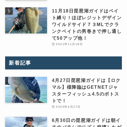
11月18日琵琶湖ガイドはベイ
ト縛り！ほぼレジットデザイン
ワイルドサイド７３MLでクラ
ンクベイトの男巻きで押し通し
て50アップ他！
2021年11月18日
新着記事
4月27日琵琶湖ガイドは【ロク
マル】様降臨はGETNETジャ
スターフィッシュ4.5のボトス
トで！
2025年4月27日
6月30日の琵琶湖ガイドは朝イ
チのバラシでリズム崩壊したゲ