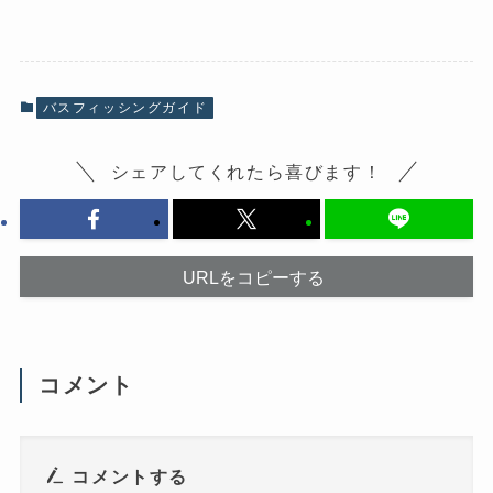
e
ク
b
し
o
て
o
X
k
で
で
共
共
有
有
(
バスフィッシングガイド
す
新
る
し
に
い
は
ウ
シェアしてくれたら喜びます！
ク
ィ
リ
ン
ッ
ド
ク
ウ
し
で
て
開
く
き
だ
ま
URLをコピーする
さ
す
い
)
(
新
し
い
ウ
コメント
ィ
ン
ド
ウ
で
開
き
コメントする
ま