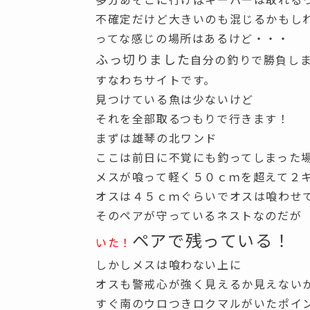
不確定だけど大きいのも混じるかもし
ってな感じの場所はあるけど・・・
ふっ切りました
自分の釣りで勝負し
すなわちサイトです。
見つけている魚は少ないけど
それを全部取るつもりで行きます！
まずは雄琴の北ワンド
ここは前日に不覚にも釣ってしまった
メスが喰って軽く５０ｃｍを超えて２
オスは４５ｃｍぐらいでオスは喰わせ
そのペアが守っているネストなのだが
ペアで残っている！
いた！
しかしメスは喰わない上に
オスも警戒心が強く見えるか見えない
すぐ南のウロつきロクマルがいたポイ