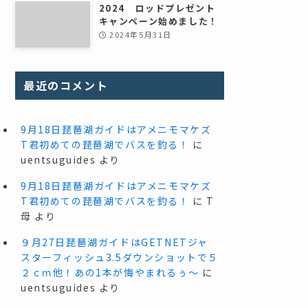
2024 ロッドプレゼント
キャンペーン始めました！
2024年5月31日
最近のコメント
9月18日琵琶湖ガイドはアメニモマケズ
T君初めての琵琶湖でバスを釣る！
に
uentsuguides
より
9月18日琵琶湖ガイドはアメニモマケズ
T君初めての琵琶湖でバスを釣る！
に
T
母
より
９月27日琵琶湖ガイドはGETNETジャ
スターフィッシュ3.5ダウンショットで５
２ｃｍ他！あの1本が悔やまれるぅ～
に
uentsuguides
より