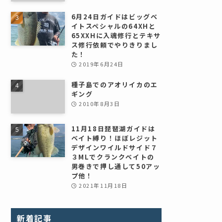
6月24日ガイドはビッグベ
イトスペシャルの64XHと
65XXHに入魂修行とテキサ
ス修行依頼でやりきりまし
た！
2019年6月24日
種子島でのアオリイカのエ
ギング
2010年8月3日
11月18日琵琶湖ガイドは
ベイト縛り！ほぼレジット
デザインワイルドサイド７
３MLでクランクベイトの
男巻きで押し通して50アッ
プ他！
2021年11月18日
新着記事