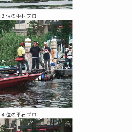
回３位の中村プロ
回４位の平石プロ