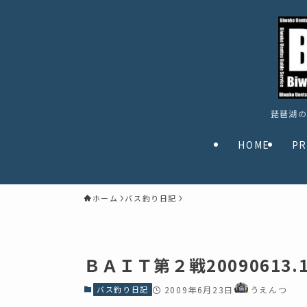
琵琶湖の
HOME
PR
ホーム
バス釣り日記
ＢＡＩＴ第２戦20090613.1
バス釣り日記
2009年6月23日
うえんつ