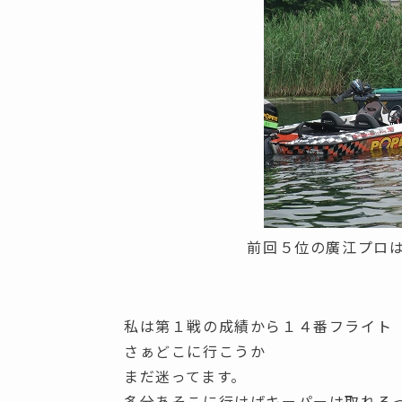
前回５位の廣江プロ
私は第１戦の成績から１４番フライト
さぁどこに行こうか
まだ迷ってます。
多分あそこに行けばキーパーは取れる