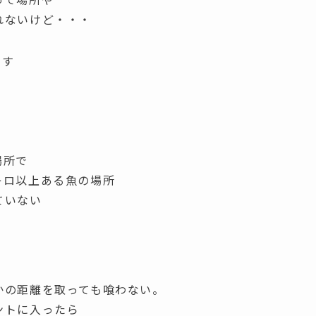
れないけど・・・
ます
場所で
キロ以上ある魚の場所
ていない
かの距離を取っても喰わない。
ントに入ったら