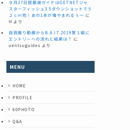
９月27日琵琶湖ガイドはGETNETジャ
スターフィッシュ3.5ダウンショットで５
２ｃｍ他！あの1本が悔やまれるぅ～
に
H
より
自我撮り動画からB.A.I.T.2019第１戦に
エントリーへの流れと結果は？
に
uentsuguides
より
MENU
HOME
PROFILE
60PHOTO
Q&A