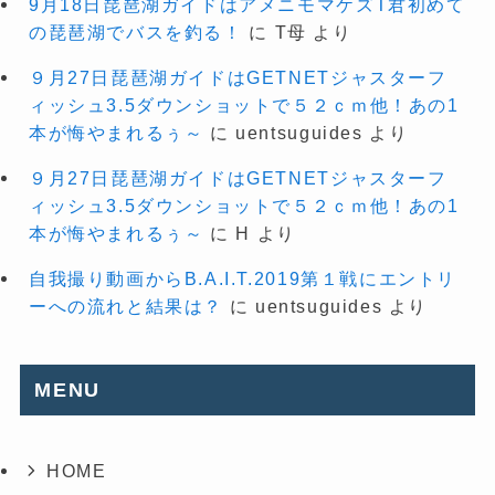
9月18日琵琶湖ガイドはアメニモマケズT君初めて
の琵琶湖でバスを釣る！
に
T母
より
９月27日琵琶湖ガイドはGETNETジャスターフ
ィッシュ3.5ダウンショットで５２ｃｍ他！あの1
本が悔やまれるぅ～
に
uentsuguides
より
９月27日琵琶湖ガイドはGETNETジャスターフ
ィッシュ3.5ダウンショットで５２ｃｍ他！あの1
本が悔やまれるぅ～
に
H
より
自我撮り動画からB.A.I.T.2019第１戦にエントリ
ーへの流れと結果は？
に
uentsuguides
より
MENU
HOME