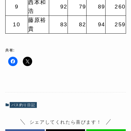
西本和
9
92
79
89
260
浩
藤原裕
10
83
82
94
259
貴
共有:
F
ク
a
リ
c
ッ
e
ク
b
し
o
て
o
X
k
で
で
共
共
有
有
(
バス釣り日記
す
新
る
し
に
い
は
ウ
シェアしてくれたら喜びます！
ク
ィ
リ
ン
ッ
ド