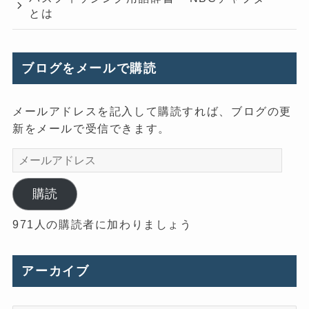
とは
ブログをメールで購読
メールアドレスを記入して購読すれば、ブログの更
新をメールで受信できます。
メ
ー
ル
購読
ア
971人の購読者に加わりましょう
ド
レ
ス
アーカイブ