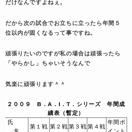
だけなんですよねぇ。
だから次の試合でお立ちに立ったら年間５
位以内が固くなるって事ですね。
頑張りたいのですが私の場合は頑張ったら
「やらかし」ちゃいそうなんで
気楽に頑張ります＾＾
２００９ B．A．I．T．シリーズ 年間成
績表（暫定）
氏
年間ポ
第１戦
第２戦
第３戦
第４戦
名
イント