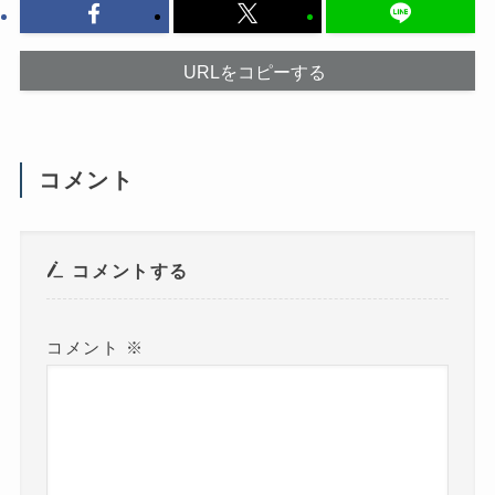
ク
ウ
し
で
て
開
く
き
だ
ま
URLをコピーする
さ
す
い
)
(
新
し
い
ウ
コメント
ィ
ン
ド
ウ
で
開
き
コメントする
ま
す
)
コメント
※