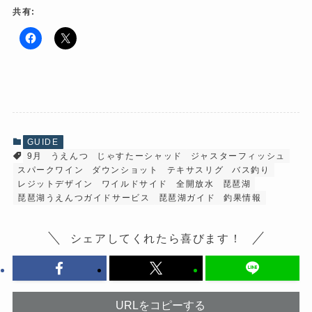
共有:
F
ク
a
リ
c
ッ
e
ク
b
し
o
て
o
X
k
で
で
共
共
有
有
(
GUIDE
す
新
9月
うえんつ
じゃすたーシャッド
ジャスターフィッシュ
る
し
に
い
スパークワイン
ダウンショット
テキサスリグ
バス釣り
は
ウ
ク
ィ
レジットデザイン
ワイルドサイド
全開放水
琵琶湖
リ
ン
琵琶湖うえんつガイドサービス
琵琶湖ガイド
釣果情報
ッ
ド
ク
ウ
し
で
て
開
シェアしてくれたら喜びます！
く
き
だ
ま
さ
す
い
)
(
新
し
い
URLをコピーする
ウ