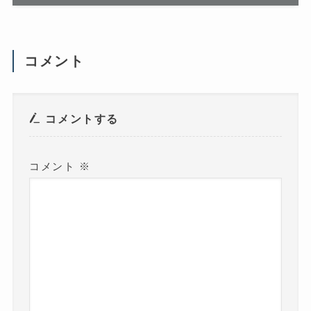
ィ
ン
ド
ウ
で
開
コメント
き
ま
す
)
コメントする
コメント
※