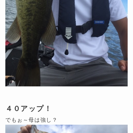
４０アップ！
でもぉ～母は強し？