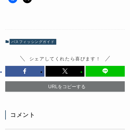
F
ク
a
リ
c
ッ
e
ク
b
し
o
て
o
X
k
で
で
共
共
有
有
(
バスフィッシングガイド
す
新
る
し
に
い
は
ウ
シェアしてくれたら喜びます！
ク
ィ
リ
ン
ッ
ド
ク
ウ
し
で
て
開
く
き
だ
ま
URLをコピーする
さ
す
い
)
(
新
し
い
ウ
コメント
ィ
ン
ド
ウ