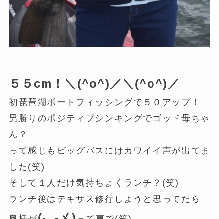
５５cm！＼(^o^)／＼(^o^)／
初琵琶湖ボートフィッシングで５０アップ！
男勝りのポジティブシンキングでゴッド母ちゃ
ん？
って感じもビッグバスにはカワイイ声が出てま
した(笑)
そして１人だけ気持ちよくランチ？(笑)
ランチ後はテキサス修行しようと思ってたら
(-_-メ)
奥様が
って事で(笑)