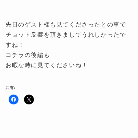
先日のゲスト様も見てくださったとの事で
チョット反響を頂きましてうれしかったで
すね！
コチラの後編も
お暇な時に見てくださいね！
共有:
F
ク
a
リ
c
ッ
e
ク
b
し
o
て
o
X
k
で
で
共