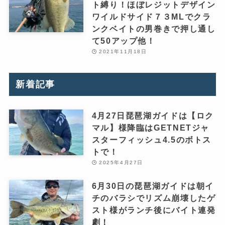
ト縛り！ほぼレジットデザイン
ワイルドサイド７３MLでクラ
ンクベイトの男巻きで押し通し
て50アップ他！
2021年11月18日
新着記事
4月27日琵琶湖ガイドは【ロク
マル】様降臨はGETNETジャ
スターフィッシュ4.5のボトス
トで！
2025年4月27日
6月30日の琵琶湖ガイドは朝イ
チのバラシでリズム崩壊したゲ
スト様がランチ後にバイト連発
劇！