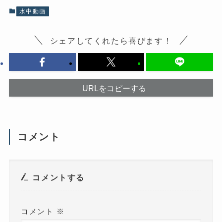
共
有
有
(
水中動画
す
新
る
し
に
い
は
ウ
シェアしてくれたら喜びます！
ク
ィ
リ
ン
ッ
ド
ク
ウ
し
で
て
開
く
き
だ
ま
URLをコピーする
さ
す
い
)
(
新
し
い
ウ
コメント
ィ
ン
ド
ウ
で
開
き
コメントする
ま
す
)
コメント
※