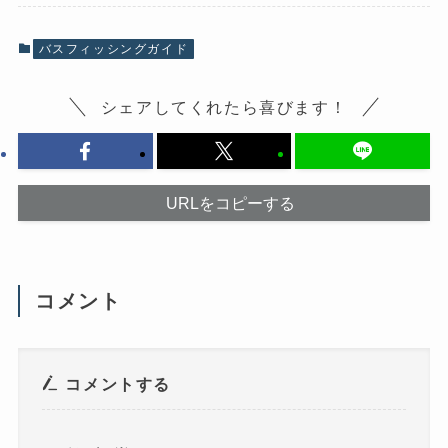
k
で
で
共
共
有
有
(
バスフィッシングガイド
す
新
る
し
に
い
は
ウ
シェアしてくれたら喜びます！
ク
ィ
リ
ン
ッ
ド
ク
ウ
し
で
て
開
く
き
だ
ま
URLをコピーする
さ
す
い
)
(
新
し
い
ウ
コメント
ィ
ン
ド
ウ
で
開
き
コメントする
ま
す
)