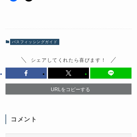
F
ク
a
リ
c
ッ
e
ク
b
し
o
て
o
X
k
で
で
共
共
有
有
(
バスフィッシングガイド
す
新
る
し
に
い
は
ウ
シェアしてくれたら喜びます！
ク
ィ
リ
ン
ッ
ド
ク
ウ
し
で
て
開
く
き
だ
ま
URLをコピーする
さ
す
い
)
(
新
し
い
ウ
コメント
ィ
ン
ド
ウ
で