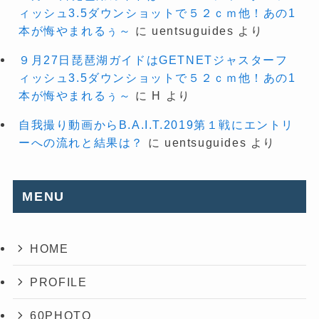
ィッシュ3.5ダウンショットで５２ｃｍ他！あの1
本が悔やまれるぅ～
に
uentsuguides
より
９月27日琵琶湖ガイドはGETNETジャスターフ
ィッシュ3.5ダウンショットで５２ｃｍ他！あの1
本が悔やまれるぅ～
に
H
より
自我撮り動画からB.A.I.T.2019第１戦にエントリ
ーへの流れと結果は？
に
uentsuguides
より
MENU
HOME
PROFILE
60PHOTO