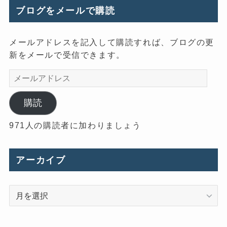
ブログをメールで購読
メールアドレスを記入して購読すれば、ブログの更
新をメールで受信できます。
メ
ー
ル
購読
ア
971人の購読者に加わりましょう
ド
レ
ス
アーカイブ
ア
ー
カ