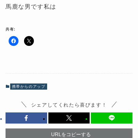
馬鹿な男です私は
共有:
F
ク
a
リ
c
ッ
e
ク
b
し
o
て
o
X
k
で
で
共
共
有
有
(
携帯からのアップ
す
新
る
し
に
い
は
ウ
シェアしてくれたら喜びます！
ク
ィ
リ
ン
ッ
ド
ク
ウ
し
で
て
開
く
き
だ
ま
URLをコピーする
さ
す