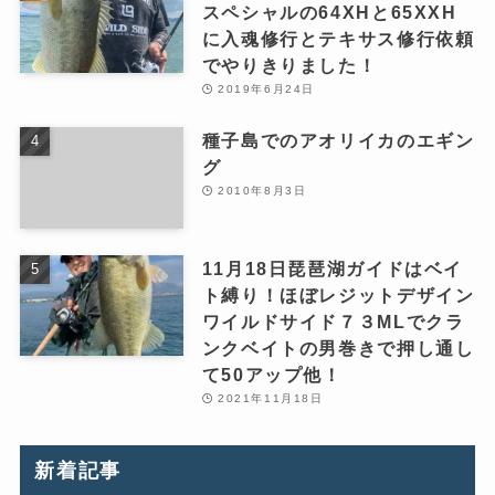
スペシャルの64XHと65XXH
に入魂修行とテキサス修行依頼
でやりきりました！
2019年6月24日
種子島でのアオリイカのエギン
グ
2010年8月3日
11月18日琵琶湖ガイドはベイ
ト縛り！ほぼレジットデザイン
ワイルドサイド７３MLでクラ
ンクベイトの男巻きで押し通し
て50アップ他！
2021年11月18日
新着記事