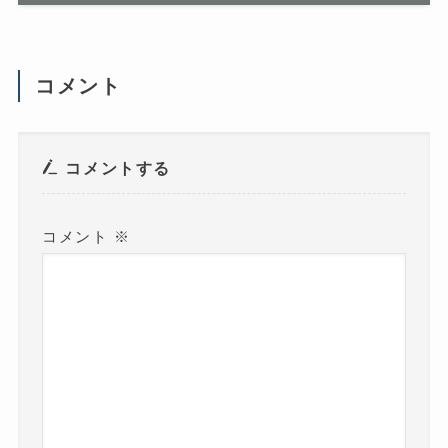
い
)
(
新
し
い
ウ
コメント
ィ
ン
ド
ウ
で
開
き
コメントする
ま
す
)
コメント
※