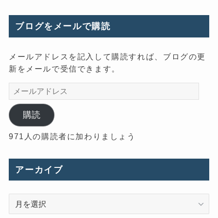
ブログをメールで購読
メールアドレスを記入して購読すれば、ブログの更
新をメールで受信できます。
メ
ー
ル
購読
ア
971人の購読者に加わりましょう
ド
レ
ス
アーカイブ
ア
ー