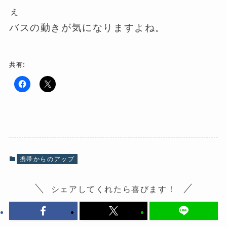
ぇ
バスの動きが気になりますよね。
共有:
F
ク
a
リ
c
ッ
e
ク
b
し
o
て
o
X
k
で
で
共
共
有
有
(
携帯からのアップ
す
新
る
し
に
い
は
ウ
シェアしてくれたら喜びます！
ク
ィ
リ
ン
ッ
ド
ク
ウ
し
で
て
開