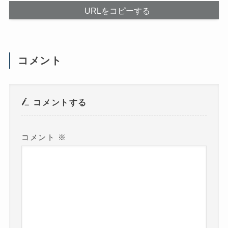
く
き
だ
ま
URLをコピーする
さ
す
い
)
(
新
し
い
ウ
コメント
ィ
ン
ド
ウ
で
開
き
コメントする
ま
す
)
コメント
※