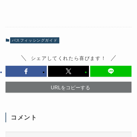
a
リ
c
ッ
e
ク
b
し
o
て
o
X
k
で
で
共
共
有
有
(
バスフィッシングガイド
す
新
る
し
に
い
は
ウ
シェアしてくれたら喜びます！
ク
ィ
リ
ン
ッ
ド
ク
ウ
し
で
て
開
く
き
だ
ま
URLをコピーする
さ
す
い
)
(
新
し
い
ウ
コメント
ィ
ン
ド
ウ
で