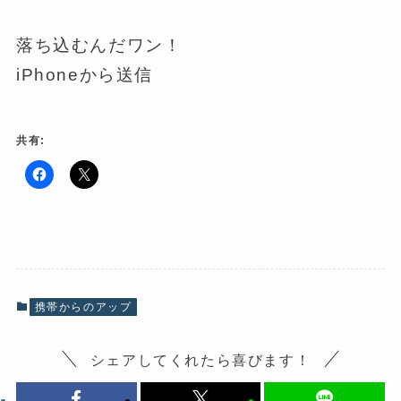
落ち込むんだワン！
iPhoneから送信
共有:
F
ク
a
リ
c
ッ
e
ク
b
し
o
て
o
X
k
で
で
共
共
有
有
(
携帯からのアップ
す
新
る
し
に
い
は
ウ
シェアしてくれたら喜びます！
ク
ィ
リ
ン
ッ
ド
ク
ウ