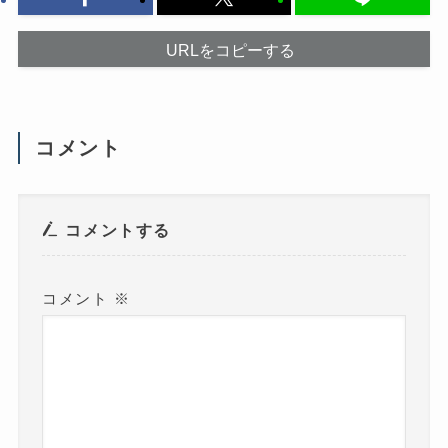
し
で
て
開
く
き
だ
ま
URLをコピーする
さ
す
い
)
(
新
し
い
ウ
コメント
ィ
ン
ド
ウ
で
開
き
コメントする
ま
す
)
コメント
※