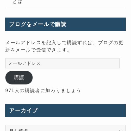
とは
ブログをメールで購読
メールアドレスを記入して購読すれば、ブログの更
新をメールで受信できます。
メ
ー
ル
購読
ア
971人の購読者に加わりましょう
ド
レ
ス
アーカイブ
ア