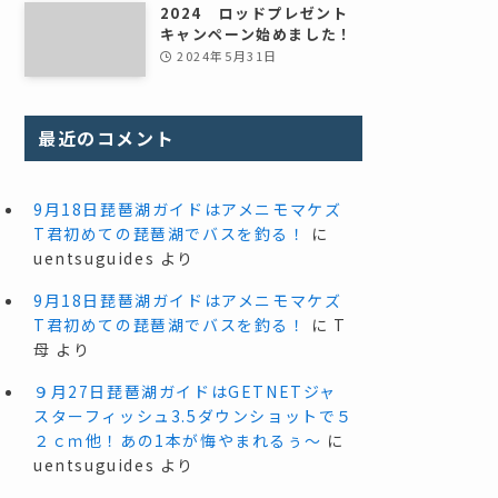
2024 ロッドプレゼント
キャンペーン始めました！
2024年5月31日
最近のコメント
9月18日琵琶湖ガイドはアメニモマケズ
T君初めての琵琶湖でバスを釣る！
に
uentsuguides
より
9月18日琵琶湖ガイドはアメニモマケズ
T君初めての琵琶湖でバスを釣る！
に
T
母
より
９月27日琵琶湖ガイドはGETNETジャ
スターフィッシュ3.5ダウンショットで５
２ｃｍ他！あの1本が悔やまれるぅ～
に
uentsuguides
より