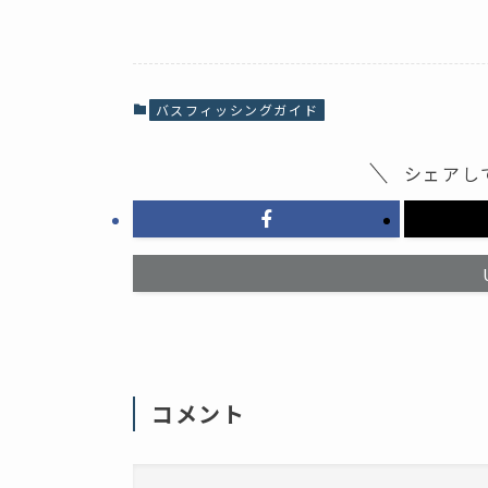
c
ッ
e
ク
b
し
o
て
o
X
k
で
で
共
共
有
バスフィッシングガイド
有
(
す
新
る
し
に
い
シェアし
は
ウ
ク
ィ
リ
ン
ッ
ド
ク
ウ
し
で
て
開
く
き
だ
ま
さ
す
い
)
(
新
し
い
ウ
ィ
コメント
ン
ド
ウ
で
開
き