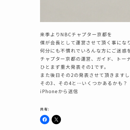
来季よりNBCチャプター京都を
僕が会長として運営させて頂く事にな
何分にも不慣れでいろんな方にご迷惑
チャプター京都の運営、ガイド、トー
ひとまず重大発表その1です。
また後日その2の発表させて頂きますし
その3、その4と…いくつかあるかも？
iPhoneから送信
共有:
F
ク
a
リ