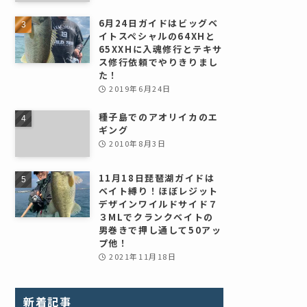
6月24日ガイドはビッグベ
イトスペシャルの64XHと
65XXHに入魂修行とテキサ
ス修行依頼でやりきりまし
た！
2019年6月24日
種子島でのアオリイカのエ
ギング
2010年8月3日
11月18日琵琶湖ガイドは
ベイト縛り！ほぼレジット
デザインワイルドサイド７
３MLでクランクベイトの
男巻きで押し通して50アッ
プ他！
2021年11月18日
新着記事