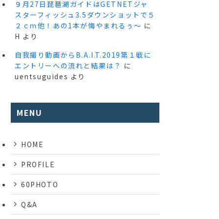
９月27日琵琶湖ガイドはGETNETジャ
スターフィッシュ3.5ダウンショットで５
２ｃｍ他！あの1本が悔やまれるぅ～
に
H
より
自我撮り動画からB.A.I.T.2019第１戦に
エントリーへの流れと結果は？
に
uentsuguides
より
MENU
HOME
PROFILE
60PHOTO
Q&A