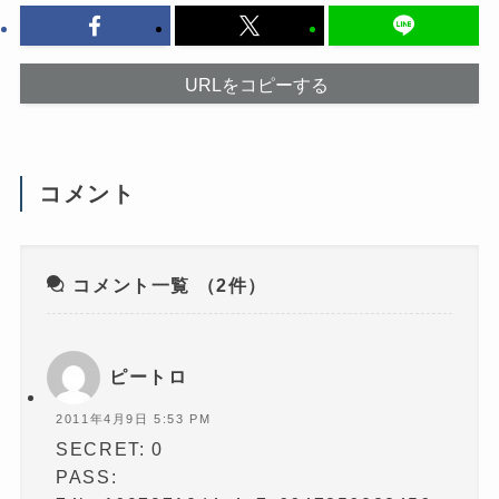
ッ
ド
ク
ウ
し
で
て
開
く
き
だ
ま
URLをコピーする
さ
す
い
)
(
新
し
い
ウ
コメント
ィ
ン
ド
ウ
で
開
き
コメント一覧
（2件）
ま
す
)
ピートロ
2011年4月9日 5:53 PM
SECRET: 0
PASS: