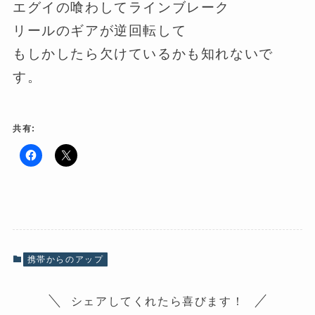
エグイの喰わしてラインブレーク
リールのギアが逆回転して
もしかしたら欠けているかも知れないで
す。
共有:
F
ク
a
リ
c
ッ
e
ク
b
し
o
て
o
X
k
で
で
共
共
有
有
(
携帯からのアップ
す
新
る
し
に
い
は
ウ
シェアしてくれたら喜びます！
ク
ィ
リ
ン