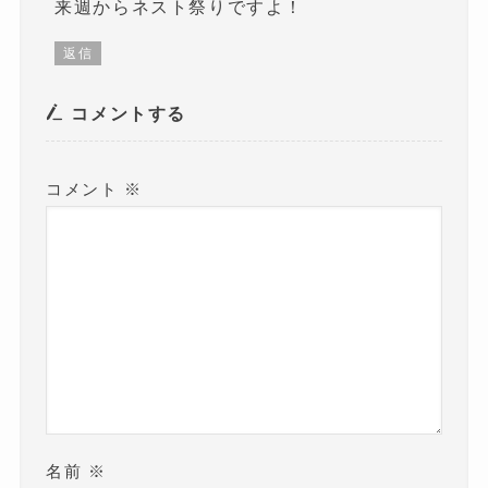
来週からネスト祭りですよ！
返信
コメントする
コメント
※
名前
※