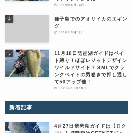
2019年6月24日
種子島でのアオリイカのエギン
グ
2010年8月3日
11月18日琵琶湖ガイドはベイ
ト縛り！ほぼレジットデザイン
ワイルドサイド７３MLでクラ
ンクベイトの男巻きで押し通し
て50アップ他！
2021年11月18日
新着記事
4月27日琵琶湖ガイドは【ロク
マル】様降臨はGETNETジャ