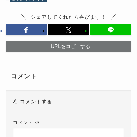
す
新
る
し
に
い
は
ウ
シェアしてくれたら喜びます！
ク
ィ
リ
ン
ッ
ド
ク
ウ
し
で
て
開
く
き
だ
ま
URLをコピーする
さ
す
い
)
(
新
し
い
ウ
コメント
ィ
ン
ド
ウ
で
開
き
コメントする
ま
す
)
コメント
※