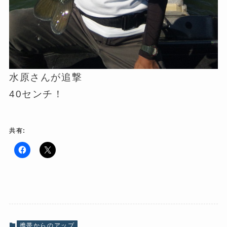
水原さんが追撃
40センチ！
共有:
F
ク
a
リ
c
ッ
e
ク
b
し
o
て
o
X
k
で
で
共
共
有
有
(
携帯からのアップ